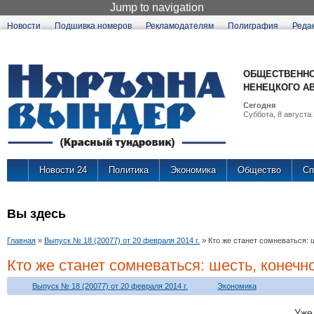
Jump to navigation
Новости
Подшивка номеров
Рекламодателям
Полиграфия
Реда
ОБЩЕСТВЕННО
НЕНЕЦКОГО А
Сегодня
Суббота, 8 августа 
Новости 24
Политика
Экономика
Общество
Сп
Вы здесь
Главная
»
Выпуск № 18 (20077) от 20 февраля 2014 г.
»
Кто же станет сомневаться: ш
Кто же станет сомневаться: шесть, конечно
Выпуск № 18 (20077) от 20 февраля 2014 г.
Экономика
Уже