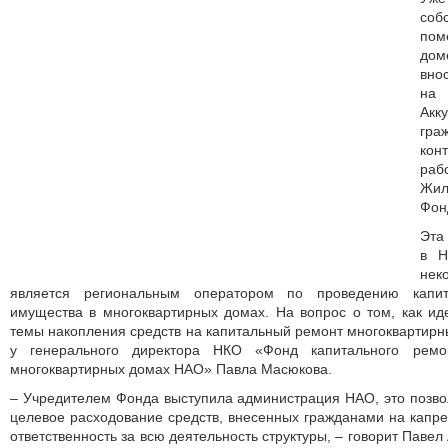
соб
пом
дом
вно
на
Акк
гра
кон
рабо
Жил
Фон
Эта
в Н
нек
является региональным оператором по проведению капи
имущества в многоквартирных домах. На вопрос о том, как ид
темы накопления средств на капитальный ремонт многоквартирн
у генерального директора НКО «Фонд капитального рем
многоквартирных домах НАО» Павла Масюкова.
– Учредителем Фонда выступила администрация НАО, это позво
целевое расходование средств, внесенных гражданами на капре
ответственность за всю деятельность структуры, – говорит Павел