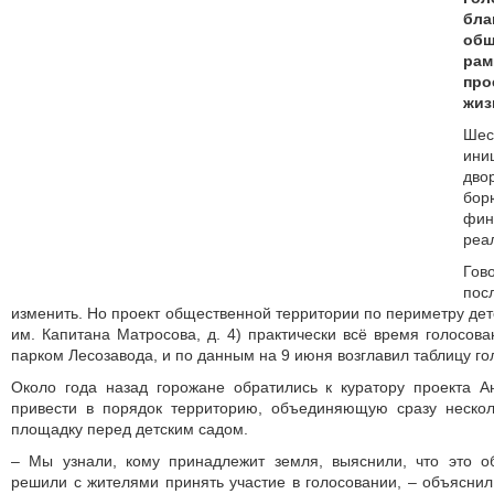
бла
общ
ра
про
жиз
Ш
ин
дв
бор
фи
реа
Гов
пос
изменить. Но проект общественной территории по периметру дет
им. Капитана Матросова, д. 4) практически всё время голосова
парком Лесозавода, и по данным на 9 июня возглавил таблицу го
Около года назад горожане обратились к куратору проекта 
привести в порядок территорию, объединяющую сразу неско
площадку перед детским садом.
– Мы узнали, кому принадлежит земля, выяснили, что это о
решили с жителями принять участие в голосовании, – объяснил