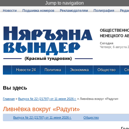
Jump to navigation
Новости
Подшивка номеров
Рекламодателям
Полиграфия
Реда
ОБЩЕСТВЕННО
НЕНЕЦКОГО А
Сегодня
Четверг, 6 августа 2
Новости 24
Политика
Экономика
Общество
Сп
Вы здесь
Главная
»
Выпуск № 22 (21797) от 11 июня 2026 г.
»
Ливнёвка вокруг «Радуги»
Ливнёвка вокруг «Радуги»
Выпуск № 22 (21797) от 11 июня 2026 г.
Общество
Г