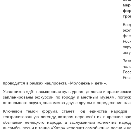
мер
фо
тро
Все
эк
фе
Рос
окр
авгу
Зая
чел
Рос
Рес
проводится в рамках нацпроекта «Молодёжь и дети».
Участников ждёт насыщенная культурная, деловая и практическа
запланированы экскурсии по городу и местным музеям, погру
автономного округа, знакомство друг с другом и определение пл
Ключевой темой форума станет Год единства народов Р
театрализованную легенду, которая перенесёт их в древние вр
обычаями ненецкого народа, а заслуженный коллектив народ
ансамбль песни и танца «Хаяр» исполнит самобытные песни и н