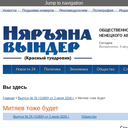
Jump to navigation
Новости
Подшивка номеров
Рекламодателям
Полиграфия
Реда
ОБЩЕСТВЕННО
НЕНЕЦКОГО А
Сегодня
Воскресенье, 9 авгу
Новости 24
Политика
Экономика
Общество
Сп
Вы здесь
Главная
»
Выпуск № 25 (21800) от 2 июля 2026 г.
»
Митяев тоже будет
Митяев тоже будет
Выпуск № 25 (21800) от 2 июля 2026 г.
Общество
Ст