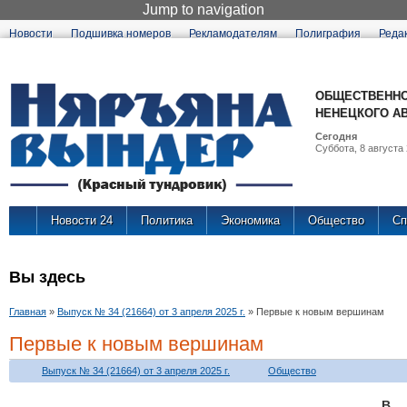
Jump to navigation
Новости
Подшивка номеров
Рекламодателям
Полиграфия
Реда
ОБЩЕСТВЕННО
НЕНЕЦКОГО А
Сегодня
Суббота, 8 августа 
Новости 24
Политика
Экономика
Общество
Сп
Вы здесь
Главная
»
Выпуск № 34 (21664) от 3 апреля 2025 г.
»
Первые к новым вершинам
Первые к новым вершинам
Выпуск № 34 (21664) от 3 апреля 2025 г.
Общество
В 