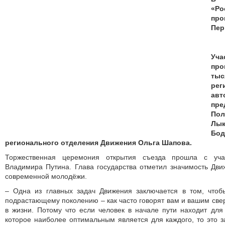
«Ро
про
Пер
Уч
про
ты
рег
авт
пр
Пол
Лык
Бо
регионального отделения Движения Ольга Шапова.
Торжественная церемония открытия съезда прошла с уча
Владимира Путина. Глава государства отметил значимость Дв
современной молодёжи.
– Одна из главных задач Движения заключается в том, что
подрастающему поколению – как часто говорят вам и вашим свер
в жизни. Потому что если человек в начале пути находит для
которое наиболее оптимальным является для каждого, то это за