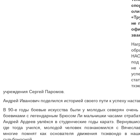
сп
ол
«Тр
не 
оф
зва
Наг
обр
НАО
под
не 
усп
ста
тхэ
учреждения Сергей Паромов.
Андрей Иванович поделился историей своего пути к успеху наста
В 90-е годы боевые искусства были у молодых северян очень
бое­виками с легендарным Брюсом Ли мальчишки часами отрабаты
Андрей Ардеев увлёкся в студенческие годы каратэ. Вернувши
где тогда учился, молодой человек познакомился с Вячесла
многие помнят как основателя движения тхэквондо в наш
судьбоносной.