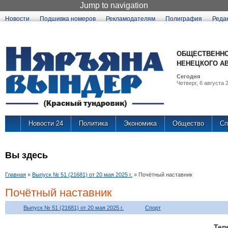
Jump to navigation
Новости
Подшивка номеров
Рекламодателям
Полиграфия
Реда
ОБЩЕСТВЕННО
НЕНЕЦКОГО А
Сегодня
Четверг, 6 августа 2
Новости 24
Политика
Экономика
Общество
Сп
Вы здесь
Главная
»
Выпуск № 51 (21681) от 20 мая 2025 г.
»
Почётный наставник
Почётный наставник
Выпуск № 51 (21681) от 20 мая 2025 г.
Спорт
Те