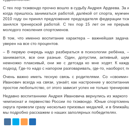
С тех пор тхэквондо прочно вошло в судьбу Андрея Ардеева. За 
когда пришлось заниматься работой, далёкой от спорта, мужчин
2010 году он принял предложение председателя федерации тхэ
занялся тренерской работой. С тех пор 15 лет он не прерыв
молодого поколения спортсменов.
В том, что именно воспитание характера – важнейшая задача
уверен на все сто процентов.
– В первую очередь надо разбираться в психологии ребёнка, –
занимается, все они разные. Один, допустим, активный, шу
немножко плаксивый, они же с детсада ко мне ходят. К каж
подход. Где-то надо с напором разговаривать, где-то, наоборот, п
Очень важно иметь тесную связь с родителями. Со «своими
Иванович всегда на связи, узнаёт, как настроение у воспитанни
простое любопытство, от этого зависит успех не только тренирово
Недавно воспитанники Андрея Ивановича вернулись из жаркого 
чемпионат и первенство России по тхэквондо. Юные спорт­смен
округа привезли сразу несколько призовых медалей, и в ближай
мы подробно расскажем о наших заполярных победителях.