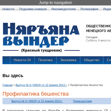
Jump to navigation
Новости
Подшивка номеров
Рекламодателям
Полиграфия
Реда
ОБЩЕСТВЕННО
НЕНЕЦКОГО А
Сегодня
Суббота, 8 августа 
Новости 24
Политика
Экономика
Общество
Сп
Вы здесь
Главная
»
Выпуск № 6 (19919) от 22 января 2013 г.
»
Профилактика бешенства
Профилактика бешенства
Выпуск № 6 (19919) от 22 января 2013 г.
Происшествия
В городскую станцию по борьбе с болезнями животных 15 я