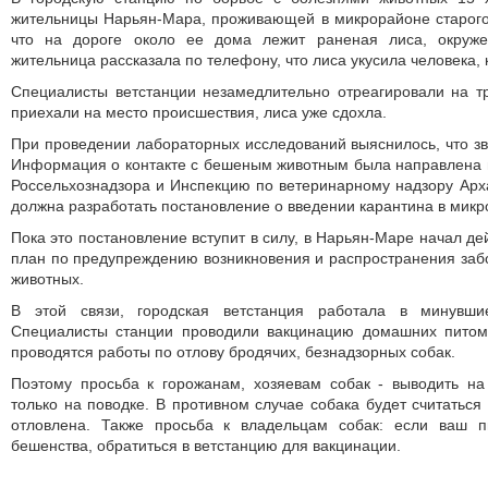
жительницы Нарьян-Мара, проживающей в микрорайоне старого
что на дороге около ее дома лежит раненая лиса, окруже
жительница рассказала по телефону, что лиса укусила человека, к
Специалисты ветстанции незамедлительно отреагировали на т
приехали на место происшествия, лиса уже сдохла.
При проведении лабораторных исследований выяснилось, что з
Информация о контакте с бешеным животным была направлена 
Россельхознадзора и Инспекцию по ветеринарному надзору Арха
должна разработать постановление о введении карантина в микр
Пока это постановление вступит в силу, в Нарьян-Маре начал д
план по предупреждению возникновения и распространения за
животных.
В этой связи, городская ветстанция работала в минувши
Специалисты станции проводили вакцинацию домашних питом
проводятся работы по отлову бродячих, безнадзорных собак.
Поэтому просьба к горожанам, хозяевам собак - выводить н
только на поводке. В противном случае собака будет считаться
отловлена. Также просьба к владельцам собак: если ваш 
бешенства, обратиться в ветстанцию для вакцинации.