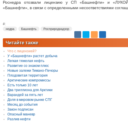
Роснедра отозвали лицензию у СП «Башнефти» и «ЛУКОЙ
«Башнефти», в связи с определенными несоответствиями соглаш
#:
недра
Башнефть
Росприроднадзор
Читайте также
Что с лицензией?
У «Башнефти» растет добыча
Легкая тяжелая нефть
Развитие со знаком плюс
Новые залежи Тимано-Печоры
Плодовитая территория
Арктические компромиссы
Есть только 10 лет
Два триллиона для Арктики
Варандей за пять лет
Доля в мировом рынке СПГ
Месяц до события
Закон подписан
Опасный маневр
Разлив нефти