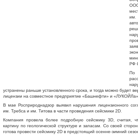
ОО
мес
им
авт
реш
нар
про
зая
эк
мин
РФ 
По 
ра
на
устранены раньше установленного срока, и тогда можно будет вер
лицензии на совместное предприятие «Башнефти» и «ЛУКОЙЛа»
В мае Росприроднадзор выявил нарушения лицензионного со
им. Требса и им. Титова в части проведения сейсмики 2D.
Компания провела более подробную сейсмику 3D, считая, ч
картину по геологической структуре и запасам. Со своей сторо
готова провести сейсмику 2D в предстоящий осенне-зимний сезо