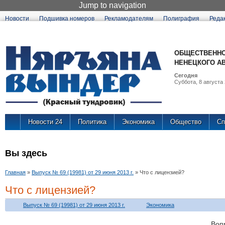
Jump to navigation
Новости
Подшивка номеров
Рекламодателям
Полиграфия
Реда
ОБЩЕСТВЕННО
НЕНЕЦКОГО А
Сегодня
Суббота, 8 августа 
Новости 24
Политика
Экономика
Общество
Сп
Вы здесь
Главная
»
Выпуск № 69 (19981) от 29 июня 2013 г.
»
Что с лицензией?
Что с лицензией?
Выпуск № 69 (19981) от 29 июня 2013 г.
Экономика
Воп