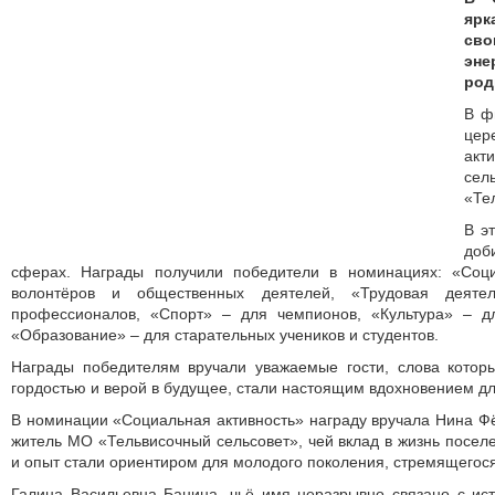
ярк
сво
эн
род
В ф
це
акт
се
«Те
В эт
до
сферах. Награды получили победители в номинациях: «Соци
волонтёров и общественных деятелей, «Трудовая деяте
профессионалов, «Спорт» – для чемпионов, «Культура» – д
«Образование» – для старательных учеников и студентов.
Награды победителям вручали уважаемые гости, слова котор
гордостью и верой в будущее, стали настоящим вдохновением дл
В номинации «Социальная активность» награду вручала Нина Ф
житель МО «Тельвисочный сельсовет», чей вклад в жизнь посел
и опыт стали ориентиром для молодого поколения, стремящегося
Галина Васильевна Банина, чьё имя неразрывно связано с ис