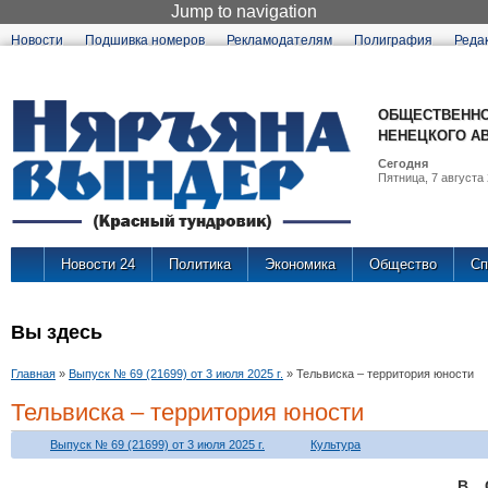
Jump to navigation
Новости
Подшивка номеров
Рекламодателям
Полиграфия
Реда
ОБЩЕСТВЕННО
НЕНЕЦКОГО А
Сегодня
Пятница, 7 августа 
Новости 24
Политика
Экономика
Общество
Сп
Вы здесь
Главная
»
Выпуск № 69 (21699) от 3 июля 2025 г.
»
Тельвиска – территория юности
Тельвиска – территория юности
Выпуск № 69 (21699) от 3 июля 2025 г.
Культура
В 