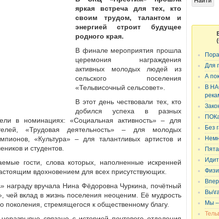
яркая встреча для тех, кто
своим трудом, талантом и
энергией строит будущее
родного края.
В финале мероприятия прошла
Пора
церемония награждения
Для 
активных молодых людей из
сельского поселения
А по
«Тельвисочный сельсовет».
В НА
река
В этот день чествовали тех, кто
Зако
добился успеха в разных
ПОКа
ели в номинациях: «Социальная активность» – для
телей, «Трудовая деятельность» – для молодых
Без 
мпионов, «Культура» – для талантливых артистов и
Немн
еников и студентов.
Пята
емые гости, слова которых, наполненные искренней
Идит
настоящим вдохновением для всех присутствующих.
Физи
Впер
» награду вручала Нина Фёдоровна Чуркина, почётный
Вы\г
, чей вклад в жизнь поселения неоценим. Её мудрость
о поколения, стремящегося к общественному благу.
Мы –
Тель
 неразрывно связано с историей почтового отделения