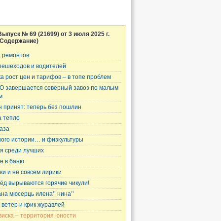
Выпуск № 69 (21699) от 3 июля 2025 г.
(Содержание)
 ремонтов
пешеходов и водителей
ка рост цен и тарифов – в топе проблем
О завершается северный завоз по малым
м
н принят: теперь без пошлин
 тепло
газа
ого истории… и физкультуры
я среди лучших
е в баню
ки и не совсем лирики
ёд вырываются горячие чикули!
ана мюсерць илена’’ нина’’
 ветер и крик журавлей
виска – территория юности