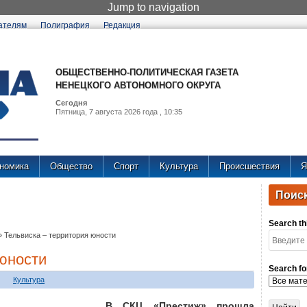
Jump to navigation
ателям
Полиграфия
Редакция
ОБЩЕСТВЕННО-ПОЛИТИЧЕСКАЯ ГАЗЕТА
НЕНЕЦКОГО АВТОНОМНОГО ОКРУГА
Сегодня
Пятница, 7 августа 2026 года , 10:35
номика
Общество
Спорт
Культура
Происшествия
Я
Поиск
Search thi
»
Тельвиска – территория юности
 юности
Search fo
Культура
В СКЦ «Престиж» прошла