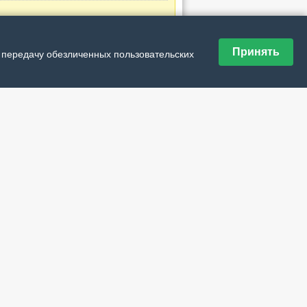
аницы
Принять
и передачу обезличенных пользовательских
ющая ›
дняя »
дшивка номеров
№ 30 (21805) от 6 августа 2026 г.
№ 29 (21804) от 30 июля 2026 г.
№ 28 (21803) от 23 июля 2026 г.
№ 27 (21802) от 16 июля 2026 г.
№ 26 (21801) от 9 июля 2026 г.
№ 25 (21800) от 2 июля 2026 г.
№ 24 (21799) от 25 июня 2026 г.