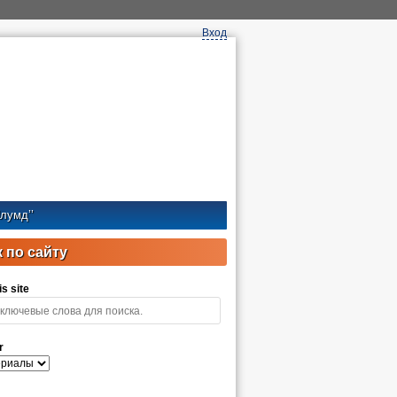
Вход
лумд’’
 по сайту
s site
r