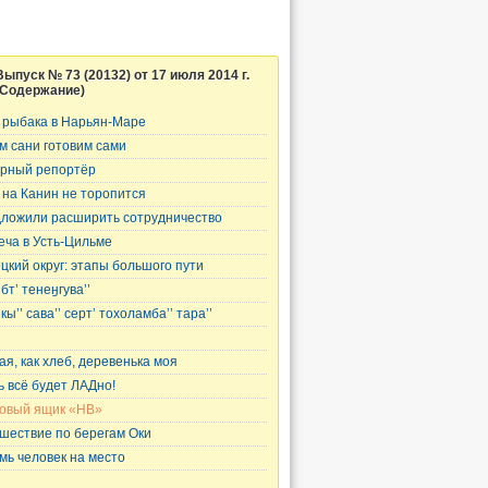
Выпуск № 73 (20132) от 17 июля 2014 г.
(Содержание)
 рыбака в Нарьян-Маре
м сани готовим сами
рный репортёр
 на Канин не торопится
ложили расширить сотрудничество
еча в Усть-Цильме
цкий округ: этапы большого пути
бт’ тенеӈгува’’
ы’’ сава’’ серт’ тохоламба’’ тара’’
ая, как хлеб, деревенька моя
ь всё будет ЛАДно!
овый ящик «НВ»
шествие по берегам Оки
мь человек на место