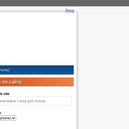
Вход
лумд’’
 по сайту
s site
r