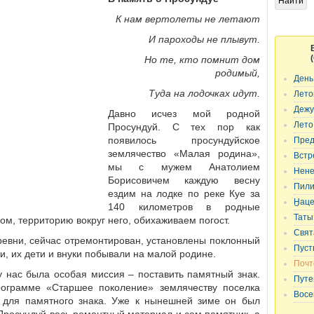
К нам вертолеты не летают
И пароходы не плывут.
Но те, кто помнит дом
родимый,
День
Туда на лодочках идут.
Лето
Дежу
Давно исчез мой родной
Лето
Просундуй. С тех пор как
появилось просундуйское
Пред
землячество «Малая родина»,
Встр
мы с мужем Анатолием
Нене
Борисовичем каждую весну
Пили
ездим на лодке по реке Куе за
Ӈацек
140 километров в родные
Таты
ом, территорию вокруг него, обихаживаем погост.
Свят
ревни, сейчас отремонтирован, установлены поклонный
Пуст
, их дети и внуки побывали на малой родине.
Почт
у нас была особая миссия – поставить памятный знак.
Путе
рограмме «Старшее поколение» землячеству поселка
Восе
 для памятного знака. Уже к нынешней зиме он был