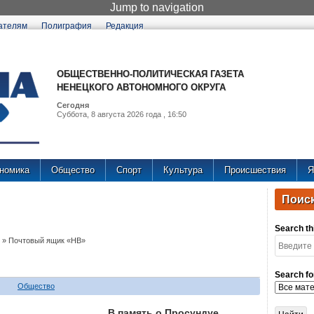
Jump to navigation
ателям
Полиграфия
Редакция
ОБЩЕСТВЕННО-ПОЛИТИЧЕСКАЯ ГАЗЕТА
НЕНЕЦКОГО АВТОНОМНОГО ОКРУГА
Сегодня
Суббота, 8 августа 2026 года , 16:50
номика
Общество
Спорт
Культура
Происшествия
Я
Поиск
Search thi
»
Почтовый ящик «НВ»
Search fo
Общество
В память о Просундуе