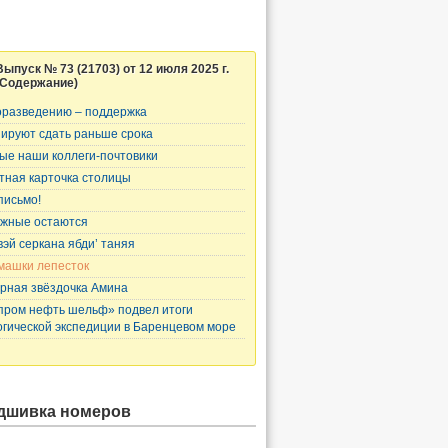
Выпуск № 73 (21703) от 12 июля 2025 г.
(Содержание)
разведению – поддержка
ируют сдать раньше срока
ые наши коллеги-почтовики
тная карточка столицы
письмо!
жные остаются
вэй серкана ябди’ таняя
машки лепесток
рная звёздочка Амина
пром нефть шельф» подвел итоги
огической экспедиции в Баренцевом море
дшивка номеров