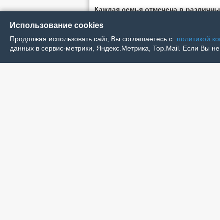
Каждая семья отмечена в различны
– «Самая гармоничная семья» –
сем
Использование cookies
– «Самая веселая семья» –
семья Ок
Продолжая использовать сайт, Вы соглашаетесь с
политикой к
данных в сервис-метрики, Яндекс.Метрика, Top.Mail. Если Вы не
– «Самая творческая семья» –
семь
– «Самая музыкальная семья» –
сем
– «Самая интеллектуальная семья»
– «Самая танцевальная семья» –
се