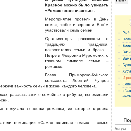
Красное можно было увидеть
«Ромашковое счастье».
Мероприятие провели в День
семьи, любви и верности. В нём
участвовали семь семей.
Рыбо
Организаторы рассказали о
План
традициях праздника,
Боев
покровителях семьи и брака –
Визи
Петре и Февронии Муромских, о
Вам 
главном символе семьи –
ромашке.
Бума
Хусу
Глава Приморско-Куйского
И ро
сельсовета Леонтий Чупров
Севе
еркнув важность семьи в жизни каждого человека.
«Газ
рсах, рассказывали о семейных атрибутах, вспоминали
экол
есни.
ья получала лепестки ромашки, из которых строила
По
датели номинации «Самая активная семья» – семья
.
Август