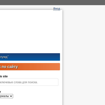
Вход
лумд’’
 по сайту
s site
r