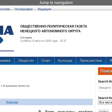
Jump to navigation
ателям
Полиграфия
Редакция
ОБЩЕСТВЕННО-ПОЛИТИЧЕСКАЯ ГАЗЕТА
НЕНЕЦКОГО АВТОНОМНОГО ОКРУГА
Сегодня
Суббота, 8 августа 2026 года , 15:37
номика
Общество
Спорт
Культура
Происшествия
Я
Поиск
Search thi
»
И ромашки лепесток
Search fo
Культура
В Доме культуры посёлка