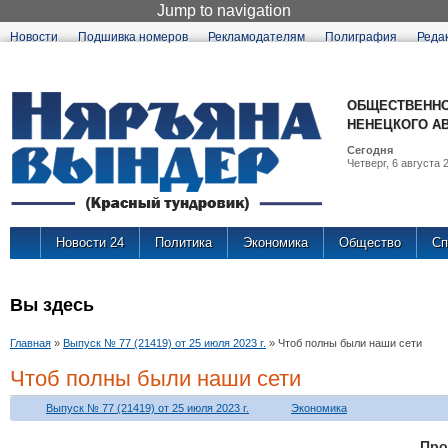
Jump to navigation
Новости
Подшивка номеров
Рекламодателям
Полиграфия
Реда
ОБЩЕСТВЕННО
НЕНЕЦКОГО А
Сегодня
Четверг, 6 августа 2
Новости 24
Политика
Экономика
Общество
Сп
Вы здесь
Главная
»
Выпуск № 77 (21419) от 25 июля 2023 г.
»
Чтоб полны были наши сети
Чтоб полны были наши сети
Выпуск № 77 (21419) от 25 июля 2023 г.
Экономика
Про