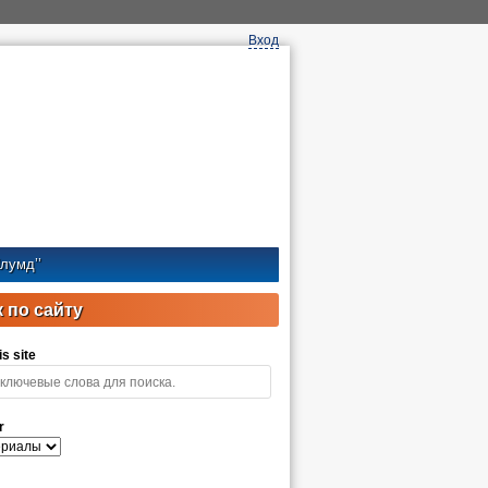
Вход
лумд’’
 по сайту
s site
r