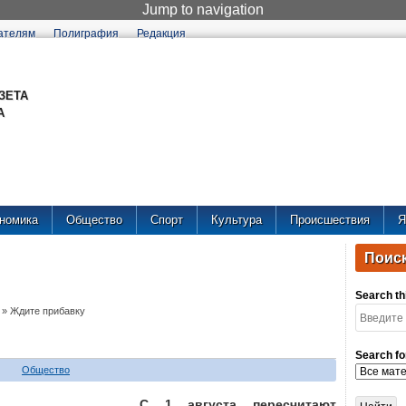
Jump to navigation
ателям
Полиграфия
Редакция
ЗЕТА
А
номика
Общество
Спорт
Культура
Происшествия
Я
Поиск
Search thi
»
Ждите прибавку
Search fo
Общество
С 1 августа пересчитают