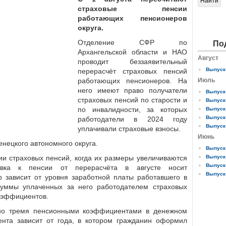
страховые пенсии
работающих пенсионеров
округа.
Отделение СФР по
По
Архангельской области и НАО
Август
проводит беззаявительный
Выпуск 
перерасчёт страховых пенсий
работающих пенсионеров. На
Июль
него имеют право получатели
Выпуск 
страховых пенсий по старости и
Выпуск 
по инвалидности, за которых
Выпуск 
Выпуск 
работодатели в 2024 году
Выпуск 
уплачивали страховые взносы.
Июнь
нецкого автономного округа.
Выпуск 
ии страховых пенсий, когда их размеры увеличиваются
Выпуск 
Выпуск 
авка к пенсии от перерасчёта в августе носит
Выпуск 
р зависит от уровня заработной платы работавшего в
суммы уплаченных за него работодателем страховых
оэффициентов.
ено тремя пенсионными коэффициентами в денежном
ента зависит от года, в котором гражданин оформил