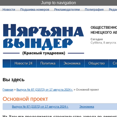
Jump to navigation
Новости
Подшивка номеров
Рекламодателям
Полиграфия
Реда
ОБЩЕСТВЕННО
НЕНЕЦКОГО А
Сегодня
Суббота, 8 августа 
Новости 24
Политика
Экономика
Общество
Сп
Вы здесь
Главная
»
Выпуск № 87 (21572) от 17 августа 2024 г.
»
Основной проект
Основной проект
Выпуск № 87 (21572) от 17 августа 2024 г.
Экономика
На Харьяге продолжается строительство завода по ремон