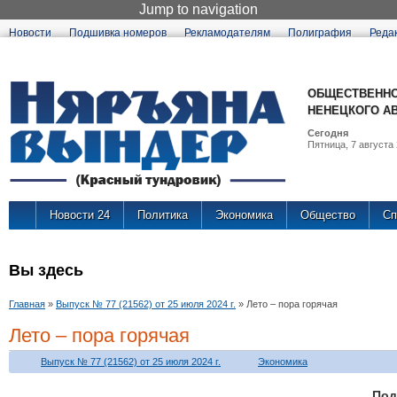
Jump to navigation
Новости
Подшивка номеров
Рекламодателям
Полиграфия
Реда
ОБЩЕСТВЕННО
НЕНЕЦКОГО А
Сегодня
Пятница, 7 августа 
Новости 24
Политика
Экономика
Общество
Сп
Вы здесь
Главная
»
Выпуск № 77 (21562) от 25 июля 2024 г.
»
Лето – пора горячая
Лето – пора горячая
Выпуск № 77 (21562) от 25 июля 2024 г.
Экономика
Под