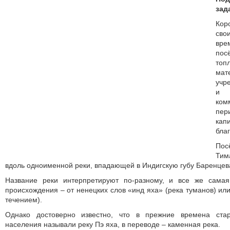
зад
Кор
сво
вре
пос
топ
мат
учр
и 
ком
пер
ка
благ
По
Тим
вдоль одноименной реки, впадающей в Индигскую губу Баренцев
Название реки интерпретируют по-разному, и все же самая
происхождения – от ненецких слов «инд яха» (река туманов) ил
течением).
Однако достоверно известно, что в прежние времена ста
населения называли реку Пэ яха, в переводе – каменная река.