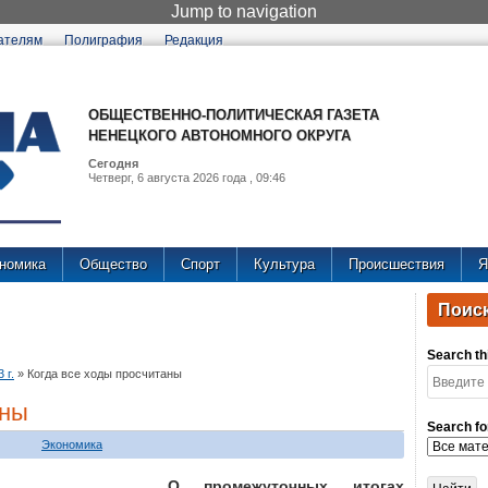
Jump to navigation
ателям
Полиграфия
Редакция
ОБЩЕСТВЕННО-ПОЛИТИЧЕСКАЯ ГАЗЕТА
НЕНЕЦКОГО АВТОНОМНОГО ОКРУГА
Сегодня
Четверг, 6 августа 2026 года , 09:46
номика
Общество
Спорт
Культура
Происшествия
Я
Поиск
Search thi
 г.
»
Когда все ходы просчитаны
аны
Search fo
Экономика
О промежуточных итогах