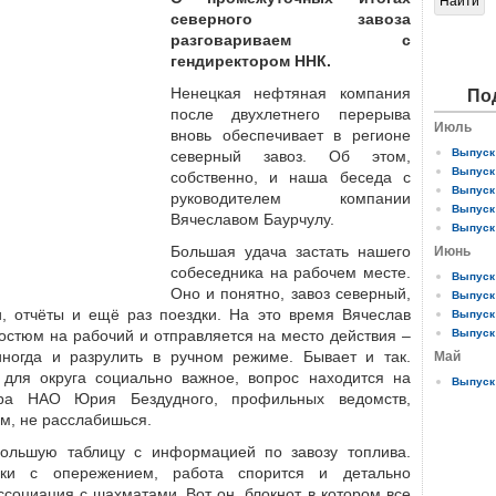
северного завоза
разговариваем с
гендиректором ННК.
Ненецкая нефтяная компания
По
после двухлетнего перерыва
Июль
вновь обеспечивает в регионе
Выпуск 
северный завоз. Об этом,
Выпуск 
собственно, и наша беседа с
Выпуск 
руководителем компании
Выпуск 
Вячеславом Баурчулу.
Выпуск 
Большая удача застать нашего
Июнь
собеседника на рабочем месте.
Выпуск 
Оно и понятно, завоз северный,
Выпуск 
и, отчёты и ещё раз поездки. На это время Вячеслав
Выпуск 
остюм на рабочий и отправляется на место действия –
Выпуск 
 иногда и разрулить в ручном режиме. Бывает и так.
Май
 для округа социально важное, вопрос находится на
Выпуск 
ора НАО Юрия Бездудного, профильных ведомств,
м, не расслабишься.
большую таблицу с информацией по завозу топлива.
ки с опережением, работа спорится и детально
ссоциация с шахматами. Вот он, блокнот, в котором все