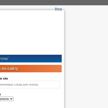
Вход
лумд’’
 по сайту
s site
r