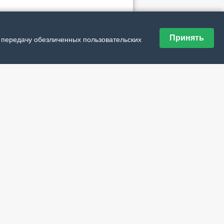
ие материалы рубрики
Принять
ка рост цен и тарифов – в топе проблем
и передачу обезличенных пользовательских
АО завершается северный завоз по малым
ам
а тепло
ерный завоз в НАО выполнен на 41%
Ф-2025. Итоги
щение для заполярного региона
ктября должны сделать
за в помощь
рный завоз – по графику
озднее 30 сентября
ли и карусели
ала – в 11 населённых пунктах
ения приняты
вый пошёл
1 августа – по новому