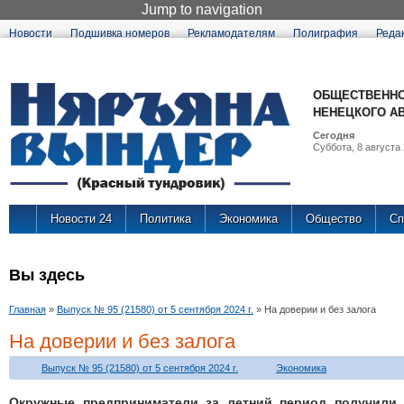
Jump to navigation
Новости
Подшивка номеров
Рекламодателям
Полиграфия
Реда
ОБЩЕСТВЕННО
НЕНЕЦКОГО А
Сегодня
Суббота, 8 августа 
Новости 24
Политика
Экономика
Общество
Сп
Вы здесь
Главная
»
Выпуск № 95 (21580) от 5 сентября 2024 г.
»
На доверии и без залога
На доверии и без залога
Выпуск № 95 (21580) от 5 сентября 2024 г.
Экономика
Окружные предприниматели за летний период получили 