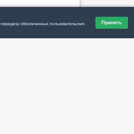
ие материалы рубрики
Принять
ая обязанность и поддержка
и передачу обезличенных пользовательских
держано единогласно
оритеты работы обозначены
дъявите паспорт
вращение труда
тимно и прозрачно
о – внутренняя отделка
ный ориентир – люди
ен опытом и лучшие решения
сь, прокачу
еизъявление всё ближе
авка энергоресурсов – по графику
рспективе – беспилотная
кий сад и не только
по осени считаем?
ницы