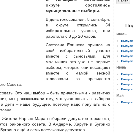
округе состоялись
муниципальные выборы.
В день голосования, 8 сентября,
в округе открылись 54
По
избирательных участка, они
Июль
работали с 8 до 20 часов.
Выпуск 
Светлана Епишева пришла на
Выпуск 
свой избирательный участок
Выпуск 
вместе с сыновьями. Для
Выпуск 
мальчишек это уже не первые
Выпуск 
выборы, которые они посещают
Июнь
вместе с мамой: весной
Выпуск 
голосовали за президента
Выпуск 
ого Совета.
Выпуск 
Выпуск 
совать. Это наш выбор – быть причастными к развитию
Май
ник, мы рассказывали ему, что участвовать в выборах
Выпуск 
 а дети – наше будущее, поэтому надо приучать их с
етлана.
 Жители Нарьян-Мара выбирали депутатов горсовета,
атов районного совета. В Амдерме, Харуте и Бугрино
 Бугрино ещё и семь поселковых депутатов.