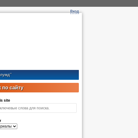
Вход
лумд’’
 по сайту
s site
r