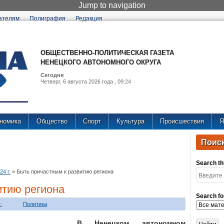
Jump to navigation
ателям
Полиграфия
Редакция
ОБЩЕСТВЕННО-ПОЛИТИЧЕСКАЯ ГАЗЕТА
НЕНЕЦКОГО АВТОНОМНОГО ОКРУГА
Сегодня
Четверг, 6 августа 2026 года , 09:24
номика
Общество
Спорт
Культура
Происшествия
Я
Поиск
Search thi
4 г.
»
Быть причастным к развитию региона
итию региона
Search fo
.
Политика
В Ненецком автономном