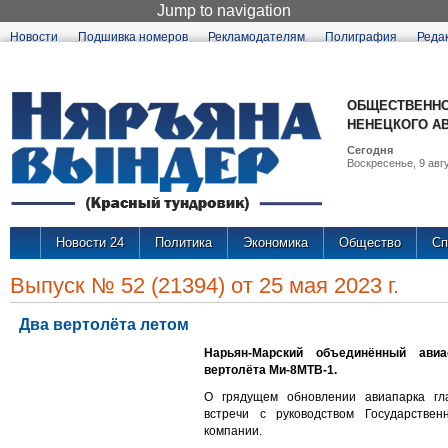
Jump to navigation
Новости
Подшивка номеров
Рекламодателям
Полиграфия
Реда
ОБЩЕСТВЕННО
НЕНЕЦКОГО А
Сегодня
Воскресенье, 9 авгу
Новости 24
Политика
Экономика
Общество
Сп
Выпуск № 52 (21394) от 25 мая 2023 г.
Два вертолёта летом
Нарьян-Марский объединённый ави
вертолёта Ми-8МТВ-1.
О грядущем обновлении авиапарка г
встречи с руководством Государствен
компании.