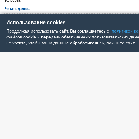
голосов);
Читать далее...
И музыкой, и делом
Использование cookies
Продолжая использовать сайт, Вы соглашаетесь с
политикой к
Когда мы слышим слово – педаго
общеобразовательная школа с учителем
файлов cookie и передачу обезличенных пользовательских данны
не хотите, чтобы ваши данные обрабатывались, покиньте сайт.
Место работы героини нашего очерка, п
– Детская школа искусств. Здесь обстанов
дети под руководством своих настав
постижении мира искусства.
Читать далее...
«Цитадель» для одного героя
25 мая в России отмечают День филолог
Читать далее...