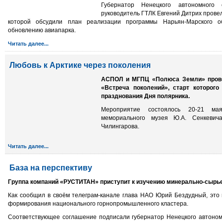
Губернатор Ненецкого автономного
руководитель ГТЛК Евгений Дитрих провел
которой обсудили план реализации программы Нарьян-Марского о
обновлению авиапарка.
Читать далее...
Любовь к Арктике через поколения
АСПОЛ и МГПЦ «Полюса Земли» прове
«Встреча поколений», старт которого
празднования Дня полярника.
Мероприятие состоялось 20-21 м
мемориального музея Ю.А. Сенкевич
Чилингарова.
Читать далее...
База на перспективу
Группа компаний «РУС­ТИТАН» приступит к изучению минерально-сырь
Как сообщил в своём телеграм-канале глава НАО Юрий Бездудный, это 
формирования национального горнопромышленного кластера.
Соответствующее соглашение подписали губернатор Ненецкого автономн