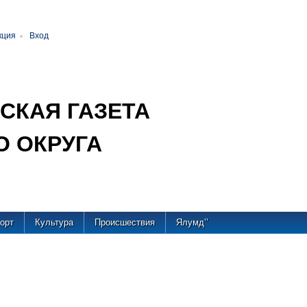
кция
Вход
СКАЯ ГАЗЕТА
 ОКРУГА
орт
Культура
Происшествия
Ялумд’’