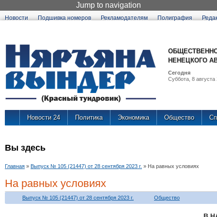
Jump to navigation
Новости
Подшивка номеров
Рекламодателям
Полиграфия
Реда
ОБЩЕСТВЕННО
НЕНЕЦКОГО А
Сегодня
Суббота, 8 августа 
Новости 24
Политика
Экономика
Общество
Сп
Вы здесь
Главная
»
Выпуск № 105 (21447) от 28 сентября 2023 г.
»
На равных условиях
На равных условиях
Выпуск № 105 (21447) от 28 сентября 2023 г.
Общество
В Н