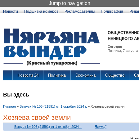
Jump to navigation
Новости
Подшивка номеров
Рекламодателям
Полиграфия
Реда
ОБЩЕСТВЕННО
НЕНЕЦКОГО А
Сегодня
Пятница, 7 августа 
Новости 24
Политика
Экономика
Общество
Сп
Вы здесь
Главная
»
Выпуск № 106 (21591) от 1 октября 2024 г.
»
Хозяева своей земли
Хозяева своей земли
Выпуск № 106 (21591) от 1 октября 2024 г.
Ялумд’’
Ни