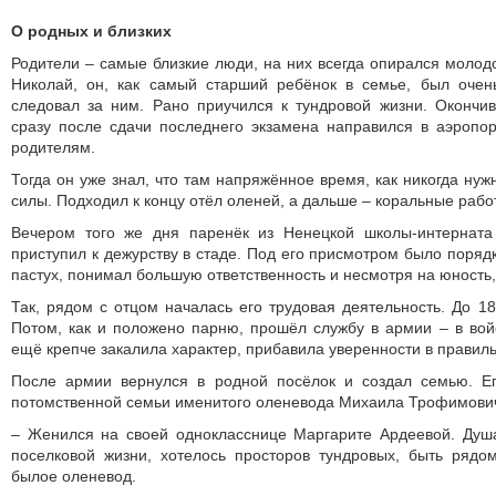
О родных и близких
Родители – самые близкие люди, на них всегда опирался молодо
Николай, он, как самый старший ребёнок в семье, был очен
следовал за ним. Рано приучился к тундровой жизни. Окончи
сразу после сдачи последнего экзамена направился в аэропо
родителям.
Тогда он уже знал, что там напряжённое время, как никогда ну
силы. Подходил к концу отёл оленей, а дальше – коральные рабо
Вечером того же дня паренёк из Ненецкой школы-интерната
приступил к дежурству в стаде. Под его присмотром было порядк
пастух, понимал большую ответственность и несмотря на юность,
Так, рядом с отцом началась его трудовая деятельность. До 18
Потом, как и положено парню, прошёл службу в армии – в во
ещё крепче закалила характер, прибавила уверенности в правиль
После армии вернулся в родной посёлок и создал семью. Е
потомственной семьи именитого оленевода Михаила Трофимови
– Женился на своей однокласснице Маргарите Ардеевой. Душа
поселковой жизни, хотелось просторов тундровых, быть рядо
былое оленевод.