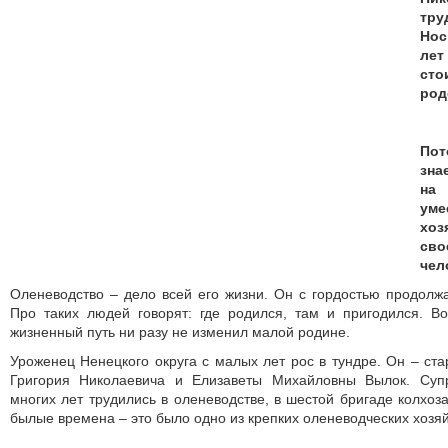
тру
Нос
ле
ст
род
По
зна
на 
у
хоз
сво
чел
Оленеводство – дело всей его жизни. Он с гордостью продолжа
Про таких людей говорят: где родился, там и пригодился. Во
жизненный путь ни разу не изменил малой родине.
Уроженец Ненецкого округа с малых лет рос в тундре. Он – ста
Григория Николаевича и Елизаветы Михайловны Вылок. Суп
многих лет трудились в оленеводстве, в шестой бригаде колхоз
былые времена – это было одно из крепких оленеводческих хозяй