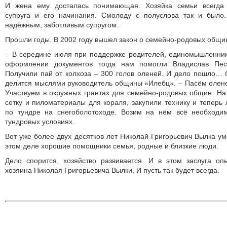
И жена ему досталась понимающая. Хозяйка семьи всегда
супруга и его начинания. Смолоду с полуслова так и было
надёжным, заботливым супругом.
Прошли годы. В 2002 году вышел закон о семейно-родовых общи
– В середине июля при поддержке родителей, единомышленник
оформлении документов тогда нам помогли Владислав Пес
Получили пай от колхоза – 300 голов оленей. И дело пошло… 
делится мыслями руководитель общины «Илебц». – Пасём олене
Участвуем в окружных грантах для семейно-родовых общин. На
сетку и пиломатериалы для кораля, закупили технику и теперь
по тундре на снегоболотоходе. Возим на нём всё необходи
тундровых условиях.
Вот уже более двух десятков лет Николай Григорьевич Вылка ум
этом деле хорошие помощники семья, родные и близкие люди.
Дело спорится, хозяйство развивается. И в этом заслуга оп
хозяина Николая Григорьевича Вылки. И пусть так будет всегда.