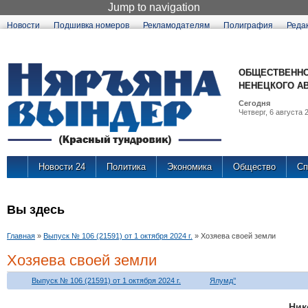
Jump to navigation
Новости
Подшивка номеров
Рекламодателям
Полиграфия
Реда
ОБЩЕСТВЕННО
НЕНЕЦКОГО А
Сегодня
Четверг, 6 августа 2
Новости 24
Политика
Экономика
Общество
Сп
Вы здесь
Главная
»
Выпуск № 106 (21591) от 1 октября 2024 г.
»
Хозяева своей земли
Хозяева своей земли
Выпуск № 106 (21591) от 1 октября 2024 г.
Ялумд’’
Ни