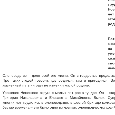
тру
Нос
ле
ст
род
По
зна
на 
у
хоз
сво
чел
Оленеводство – дело всей его жизни. Он с гордостью продолжа
Про таких людей говорят: где родился, там и пригодился. Во
жизненный путь ни разу не изменил малой родине.
Уроженец Ненецкого округа с малых лет рос в тундре. Он – ста
Григория Николаевича и Елизаветы Михайловны Вылок. Суп
многих лет трудились в оленеводстве, в шестой бригаде колхоз
былые времена – это было одно из крепких оленеводческих хозяй