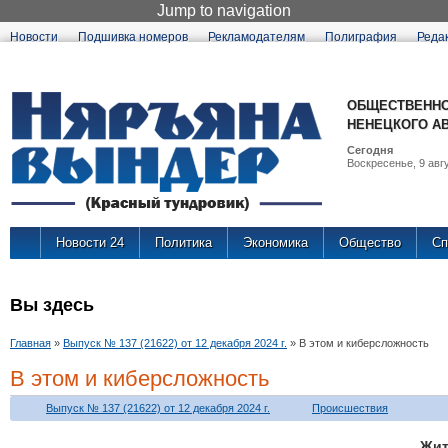
Jump to navigation
Новости
Подшивка номеров
Рекламодателям
Полиграфия
Реда
ОБЩЕСТВЕННО
НЕНЕЦКОГО А
Сегодня
Воскресенье, 9 авгу
Новости 24
Политика
Экономика
Общество
Сп
Вы здесь
Главная
»
Выпуск № 137 (21622) от 12 декабря 2024 г.
»
В этом и киберсложность
В этом и киберсложность
Выпуск № 137 (21622) от 12 декабря 2024 г.
Происшествия
Жит