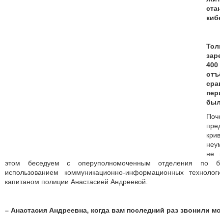
ст
киб
То
за
40
отъ
сра
пе
был
По
пре
кри
неу
не 
этом беседуем с оперуполномоченным отделения по б
использованием коммуникационно-информационных технол
капитаном полиции Анастасией Андреевой.
– Анастасия Андреевна, когда вам последний раз звонили 