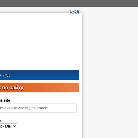
Вход
лумд’’
 по сайту
s site
r