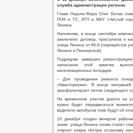
служба администрации региона.
Глава Нарьян-Мара Олег Белак совм
ПОК и ТС, АТП и МКУ «Чистый горо
Ленина.
Напомним, в конце сентября компан
заключило договор, приступила к к
улице Ленина от КК-6 (перекрёсток у
Ленина и Пионерской).
Подрядчик завершил реконструкци
написания этой заметки выпол
канализационных колодцев.
– Для проведения ремонта понад
«Кванториума». В конце минувшей
заасфальтируют летом следующего го
На временном участке дороги на у
нужно будет передвигаться внимате
водители автобусов тоже будут об э
10 декабря поздно вечером рабочи
знаки: улица Ленина снова станет гл
откроет новую тёплую остановку на