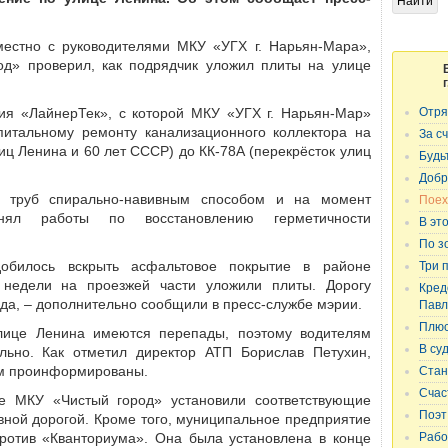
естно с руководителями МКУ «УГХ г. Нарьян-Мара»,
д» проверил, как подрядчик уложил плиты на улице
ия «ЛайнерТек», с которой МКУ «УГХ г. Нарьян-Мар»
Отря
апитальному ремонту канализационного коллектора на
За с
лиц Ленина и 60 лет СССР) до КК-78А (перекрёсток улиц
Будь
Добр
ю труб спирально-навивным способом и на момент
Поех
нял работы по восстановлению герметичности
В эт
По з
обилось вскрыть асфальтовое покрытие в районе
Три 
 недели на проезжей части уложили плиты. Дорогу
Кред
да, – дополнительно сообщили в пресс-службе мэрии.
Павл
Плюс
лице Ленина имеются перепады, поэтому водителям
В су
льно. Как отметил директор АТП Борислав Петухин,
том проинформированы.
Стан
Счас
е МКУ «Чистый город» установили соответствующие
Поэт
авной дорогой. Кроме того, муниципальное предприятие
против «Кванториума». Она была установлена в конце
Рабо