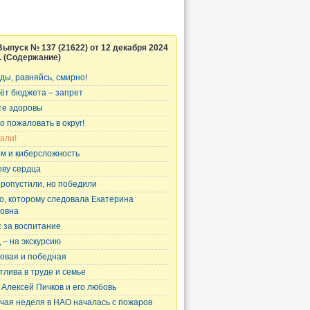
Выпуск № 137 (21622) от 12 декабря 2024
г. (Содержание)
ды, равняйсь, смирно!
чёт бюджета – запрет
те здоровы
о пожаловать в округ!
али!
ом и киберсложность
ову сердца
пропустили, но победили
о, которому следовала Екатерина
овна
 за воспитание
д – на экскурсию
овая и победная
тлива в труде и семье
 Алексей Пичков и его любовь
чая неделя в НАО началась с пожаров