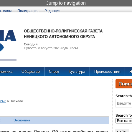
Jump to navigation
ателям
Полиграфия
Редакция
ОБЩЕСТВЕННО-ПОЛИТИЧЕСКАЯ ГАЗЕТА
НЕНЕЦКОГО АВТОНОМНОГО ОКРУГА
Сегодня
Суббота, 8 августа 2026 года , 05:41
номика
Общество
Спорт
Культура
Происшествия
Я
Поиск
Search thi
4 г.
»
Поехали!
Search fo
.
Экономика
ение по улице Ленина. Об этом сообщает пресс-