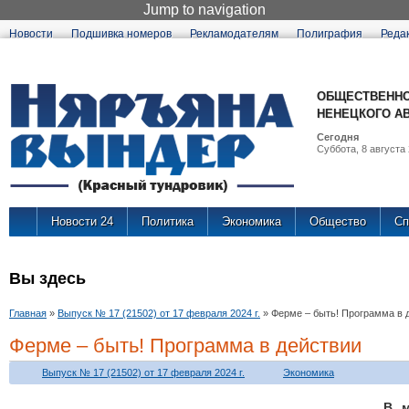
Jump to navigation
Новости
Подшивка номеров
Рекламодателям
Полиграфия
Реда
ОБЩЕСТВЕННО
НЕНЕЦКОГО А
Сегодня
Суббота, 8 августа 
Новости 24
Политика
Экономика
Общество
Сп
Вы здесь
Главная
»
Выпуск № 17 (21502) от 17 февраля 2024 г.
»
Ферме – быть! Программа в 
Ферме – быть! Программа в действии
Выпуск № 17 (21502) от 17 февраля 2024 г.
Экономика
В м