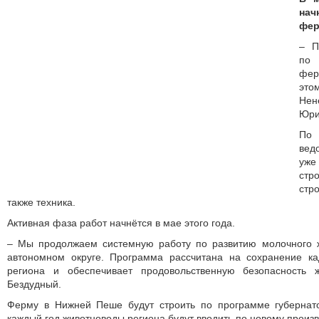
нач
фер
– П
по 
фер
эт
Нен
Юри
По 
ведо
уже
стр
стр
также техника.
Активная фаза работ начнётся в мае этого года.
– Мы продолжаем системную работу по развитию молочного 
автономном округе. Программа рассчитана на сохранение ка
регио­на и обеспечивает продовольственную безопасность
Бездудный.
Ферму в Нижней Пеше будут строить по программе губернат
каждый год животноводы региона будут вводить по новому произ