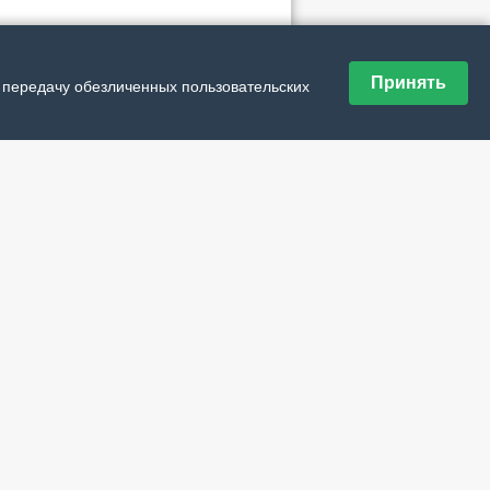
ие материалы рубрики
Принять
еЛОМный момент, или Школа СоюзДетЛита
и передачу обезличенных пользовательских
ьшие гастроли» едут в Нарьян-Мар
иво» не простое, а волшебное
в Крым?
ём рождения, любимый округ!
стыми словами
лет на удачу
маном без обмана
музыка давала силу
ной портрет в литературной раме
едство, что дороже золота
ый принт на старый лад
вим деревянный Нарьян-Мар!
омнишь чудное мгновенье?
ула счастья Павла Богатова
ницы