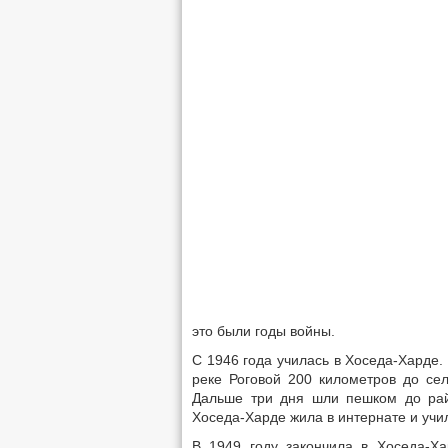
это были годы войны.
С 1946 года училась в Хоседа-Харде.
реке Роговой 200 километров до се
Дальше три дня шли пешком до рай
Хоседа-Харде жила в интернате и учи
В 1949 году закончила в Хоседа-Ха