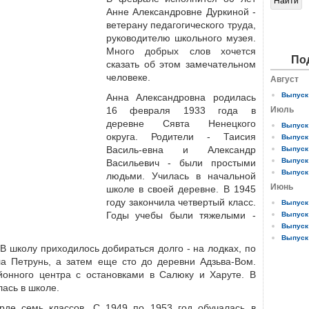
Анне Александровне Дуркиной -
ветерану педагогического труда,
руководителю школьного музея.
Много добрых слов хочется
По
сказать об этом замечательном
человеке.
Август
Выпуск 
Анна Александровна родилась
16 февраля 1933 года в
Июль
деревне Сявта Ненецкого
Выпуск 
округа. Родители - Таисия
Выпуск 
Василь-евна и Александр
Выпуск 
Выпуск 
Васильевич - были простыми
Выпуск 
людьми. Училась в начальной
Июнь
школе в своей деревне. В 1945
году закончила четвертый класс.
Выпуск 
Годы учебы были тяжелыми -
Выпуск 
Выпуск 
Выпуск 
 В школу приходилось добираться долго - на лодках, по
ла Петрунь, а затем еще сто до деревни Адзьва-Вом.
онного центра с остановками в Салюку и Харуте. В
лась в школе.
рде семь классов. С 1949 по 1953 год обучалась в