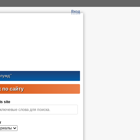
Вход
лумд’’
 по сайту
s site
r