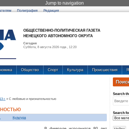
Jump to navigation
ателям
Полиграфия
Редакция
ОБЩЕСТВЕННО-ПОЛИТИЧЕСКАЯ ГАЗЕТА
НЕНЕЦКОГО АВТОНОМНОГО ОКРУГА
Сегодня
Суббота, 8 августа 2026 года , 12:20
номика
Общество
Спорт
Культура
Происшествия
Я
Поиск
Search thi
3 г.
»
С любовью и признательностью
ьностью
Search fo
.
Культура
В феврале исполнится 80 лет