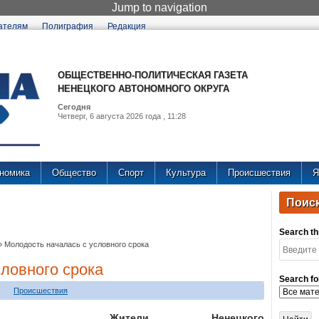
Jump to navigation
ателям
Полиграфия
Редакция
ОБЩЕСТВЕННО-ПОЛИТИЧЕСКАЯ ГАЗЕТА
НЕНЕЦКОГО АВТОНОМНОГО ОКРУГА
Сегодня
Четверг, 6 августа 2026 года , 11:28
номика
Общество
Спорт
Культура
Происшествия
Я
Поиск
Search thi
»
Молодость началась с условного срока
словного срока
Search fo
Происшествия
Жители Ненецкого