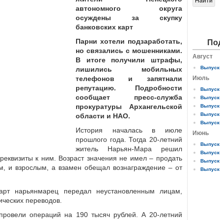
автономного округа
осуждены за скупку
банковских карт
Парни хотели подзаработать,
По
но связались с мошенниками.
Август
В итоге получили штрафы,
Выпуск 
лишились мобильных
телефонов и запятнали
Июль
репутацию. Подробности
Выпуск 
сообщает пресс-служба
Выпуск 
прокуратуры Архангельской
Выпуск 
Выпуск 
области и НАО.
Выпуск 
История началась в июле
Июнь
прошлого года. Тогда 20-летний
Выпуск 
житель Нарьян-Мара решил
Выпуск 
 реквизиты к ним. Возраст значения не имел – продать
Выпуск 
м, и взрослым, а взамен обещал вознаграждение – от
Выпуск 
карт нарьянмарец передал неустановленным лицам,
ических переводов.
провели операций на 190 тысяч рублей. А 20-летний