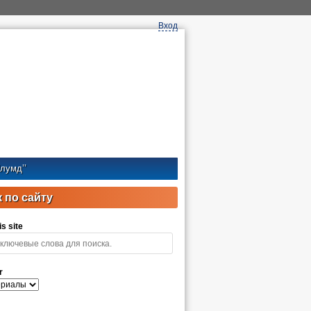
Вход
лумд’’
 по сайту
s site
r