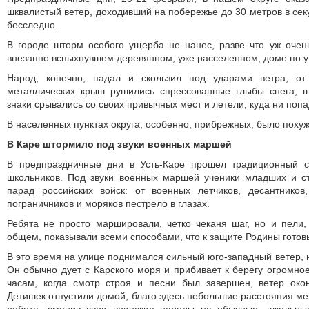
шквалистый ветер, доходивший на побережье до 30 метров в сек
бесследно.
В городе шторм особого ущерба не нанес, разве что уж очен
внезапно вспыхнувшем деревянном, уже расселенном, доме по у
Народ, конечно, падал и скользил под ударами ветра, о
металлических крыш рушились спрессованные глыбы снега, 
знаки срывались со своих привычных мест и летели, куда ни попад
В населенных пунктах округа, особенно, прибрежных, было похуж
В Каре штормило под звуки военных маршей
В предпраздничные дни в Усть-Каре прошел традиционный с
школьников. Под звуки военных маршей ученики младших и с
парад российских войск: от военных летчиков, десантников,
пограничников и моряков пестрело в глазах.
Ребята не просто маршировали, четко чеканя шаг, но и пели,
общем, показывали всеми способами, что к защите Родины готов
В это время на улице поднимался сильный юго-западный ветер, 
Он обычно дует с Карского моря и прибивает к берегу огромное
часам, когда смотр строя и песни был завершен, ветер око
Детишек отпустили домой, благо здесь небольшие расстояния ме