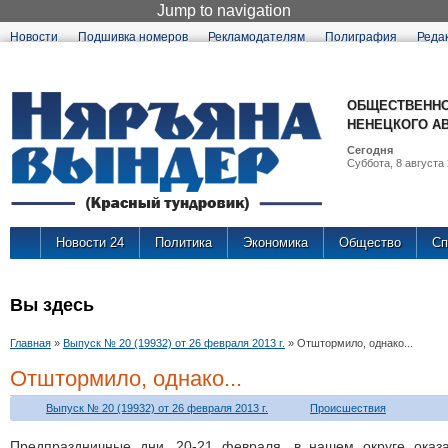
Jump to navigation
Новости
Подшивка номеров
Рекламодателям
Полиграфия
Реда
ОБЩЕСТВЕННО
НЕНЕЦКОГО А
Сегодня
Суббота, 8 августа 
Новости 24
Политика
Экономика
Общество
Сп
Вы здесь
Главная
»
Выпуск № 20 (19932) от 26 февраля 2013 г.
»
Отштормило, однако...
Отштормило, однако...
Выпуск № 20 (19932) от 26 февраля 2013 г.
Происшествия
Предпраздничные дни, 20-21 февраля, в нашем округе оказ