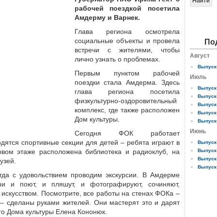
рабочей поездкой посетила
Амдерму и Варнек.
Глава региона осмотрела
социальные объекты и провела
По
встречи с жителями, чтобы
Август
лично узнать о проблемах.
Выпуск 
Первым пунктом рабочей
Июль
поездки стала Амдерма. Здесь
Выпуск 
глава региона посетила
Выпуск 
физкультурно-оздоровительный
Выпуск 
комплекс, где также расположен
Выпуск 
Дом культуры.
Выпуск 
Июнь
Сегодня ФОК работает
дятся спортивные секции для детей – ребята играют в
Выпуск 
рвом этаже расположена библио­тека и радиоклуб, на
Выпуск 
Выпуск 
узей.
Выпуск 
гда с удовольствием проводим экскурсии. В Амдерме
ни и поют, и пляшут, и фотографируют, сочиняют,
искусством. Посмотрите, все работы на стенах ФОКа –
 – сделаны руками жителей. Они мастерят это и дарят
го Дома культуры Елена Кононюк.