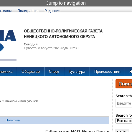
Jump to navigation
ателям
Полиграфия
Редакция
ОБЩЕСТВЕННО-ПОЛИТИЧЕСКАЯ ГАЗЕТА
НЕНЕЦКОГО АВТОНОМНОГО ОКРУГА
Сегодня
Суббота, 8 августа 2026 года , 02:39
номика
Общество
Спорт
Культура
Происшествия
Я
Поиск
Search thi
»
О важном и волнующем
Search fo
Политика
Губернатор НАО Ирина Гехт с