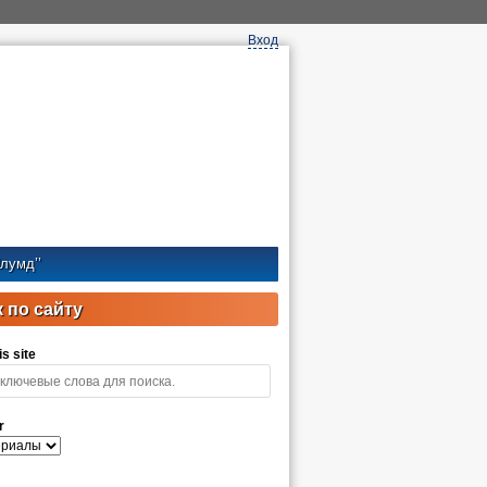
Вход
лумд’’
 по сайту
s site
r