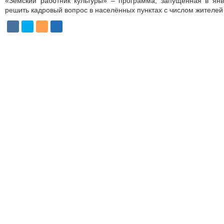
«Земский работник культуры» – программа, запущенная в янв
решить кадровый вопрос в населённых пунктах с числом жителей 