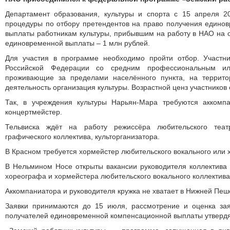
Департамент образования, культуры и спорта с 15 апреля 2
процедуры по отбору претендентов на право получения едино
выплаты работникам культуры, прибывшим на работу в НАО на о
едино­временной выплаты – 1 млн рублей.
Для участия в программе необходимо пройти отбор. Участн
Российской Федерации со средним профессио­нальным и
проживающие за пределами населённого пунк­та, на террито
деятельность организация культуры. Возрастной ценз участников о
Так, в учреждения культуры Нарьян-Мара требуются аккомп
концертмейстер.
Тельвиска ждёт на работу режиссёра любительского теат
графического коллектива, культорганизатора.
В Красном требуется хормейстер любительского вокального или х
В Нельмином Носе открыты вакансии руководителя коллектива 
хореографа и хормейстера любительского вокального коллектива
Аккомпаниатора и руководителя кружка не хватает в Нижней Пеш
Заявки принимаются до 15 июля, рассмотрение и оценка за
получателей единовременной компенсационной выплаты утвердят 