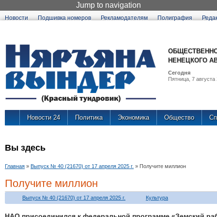
Jump to navigation
Новости
Подшивка номеров
Рекламодателям
Полиграфия
Реда
ОБЩЕСТВЕННО
НЕНЕЦКОГО А
Сегодня
Пятница, 7 августа 
Новости 24
Политика
Экономика
Общество
Сп
Вы здесь
Главная
»
Выпуск № 40 (21670) от 17 апреля 2025 г.
»
Получите миллион
Получите миллион
Выпуск № 40 (21670) от 17 апреля 2025 г.
Культура
НАО присоединился к федеральной программе «Земский раб