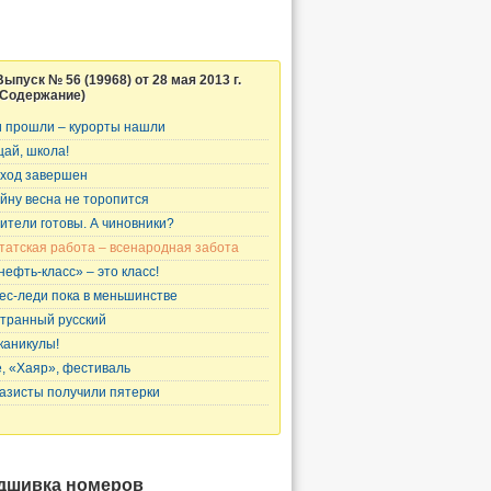
Выпуск № 56 (19968) от 28 мая 2013 г.
(Содержание)
и прошли – курорты нашли
ай, школа!
ход завершен
йну весна не торопится
ители готовы. А чиновники?
татская работа – всенародная забота
нефть-класс» – это класс!
ес-леди пока в меньшинстве
транный русский
 каникулы!
, «Хаяр», фестиваль
азисты получили пятерки
дшивка номеров