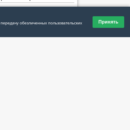
№ 30 (21805) от 6 августа 2026 г.
Принять
и передачу обезличенных пользовательских
№ 29 (21804) от 30 июля 2026 г.
№ 28 (21803) от 23 июля 2026 г.
№ 27 (21802) от 16 июля 2026 г.
№ 26 (21801) от 9 июля 2026 г.
№ 25 (21800) от 2 июля 2026 г.
№ 24 (21799) от 25 июня 2026 г.
№ 23 (21798) от 18 июня 2026 г.
№ 22 (21797) от 11 июня 2026 г.
№ 21 (21796) от 4 июня 2026 г.
ие материалы рубрики
енным образом