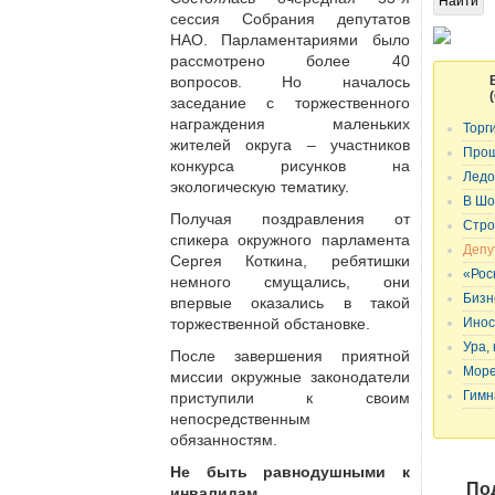
сессия Собрания депутатов
НАО. Парламентариями было
рассмотрено более 40
вопросов. Но началось
заседание с торжественного
награждения маленьких
Торг
жителей округа – участников
Прощ
конкурса рисунков на
Ледо
экологическую тематику.
В Шо
Получая поздравления от
Стро
спикера окружного парламента
Депу
Сергея Коткина, ребятишки
«Рос
немного смущались, они
Бизн
впервые оказались в такой
торжественной обстановке.
Инос
Ура,
После завершения приятной
Море
миссии окружные законодатели
Гимн
приступили к своим
непосредственным
обязанностям.
Не быть равнодушными к
По
инвалидам