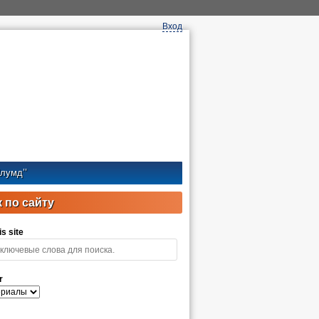
Вход
лумд’’
 по сайту
s site
r