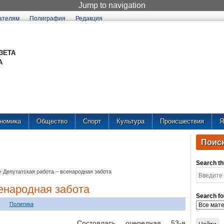
Jump to navigation
ателям
Полиграфия
Редакция
ОБЩЕСТВЕННО-ПОЛИТИЧЕСКАЯ ГАЗЕТА
НЕНЕЦКОГО АВТОНОМНОГО ОКРУГА
Сегодня
Четверг, 6 августа 2026 года , 14:24
номика
Общество
Спорт
Культура
Происшествия
Я
Поиск
Search thi
»
Депутатская работа – всенародная забота
сенародная забота
Search fo
Политика
Состоялась очередная 53-я