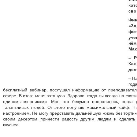
ко
сво
Фин
«З
фо
уче
нё
Мак
– Р
Как
дел
– Н
год
бесплатный вебинар, послушал информацию от преподавател
сфере. В итоге меня затянуло. Здорово, когда ты всегда на связ
единомышленниками. Мне это безумно понравилось, когда 
талантливых людей. От этого получаю максимальный кайф. Ни
настроением. Не могу представить дальнейшую жизнь без тортиков
своим десертом принести радость другим людям и сделать 
вкуснее.