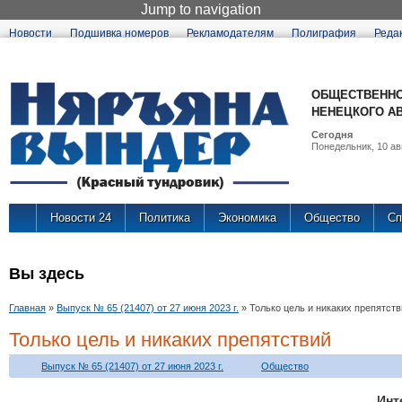
Jump to navigation
Новости
Подшивка номеров
Рекламодателям
Полиграфия
Реда
ОБЩЕСТВЕННО
НЕНЕЦКОГО А
Сегодня
Понедельник, 10 авг
Новости 24
Политика
Экономика
Общество
Сп
Вы здесь
Главная
»
Выпуск № 65 (21407) от 27 июня 2023 г.
»
Только цель и никаких препятст
Только цель и никаких препятствий
Выпуск № 65 (21407) от 27 июня 2023 г.
Общество
Ин