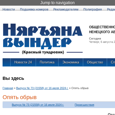
Jump to navigation
Новости
Подшивка номеров
Рекламодателям
Полиграфия
Реда
ОБЩЕСТВЕННО
НЕНЕЦКОГО А
Сегодня
Четверг, 6 августа 2
Новости 24
Политика
Экономика
Общество
Сп
Вы здесь
Главная
»
Выпуск № 73 (21558) от 16 июля 2024 г.
»
Опять обрыв
Опять обрыв
Выпуск № 73 (21558) от 16 июля 2024 г.
Происшествия
От