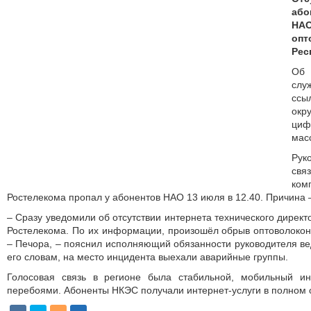
аб
НАО
опт
Рес
Об 
слу
сс
ок
циф
мас
Ру
свя
ко
Ростелекома пропал у абонентов НАО 13 июля в 12.40. Причина 
– Сразу уведомили об отсутствии интернета технического дирек
Ростелекома. По их информации, произошёл обрыв оптоволоконн
– Печора, – пояснил исполняющий обязанности руководителя в
его словам, на место инцидента выехали аварийные группы.
Голосовая связь в регионе была стабильной, мобильный и
перебоями. Абоненты НКЭС получали интернет-услуги в полном