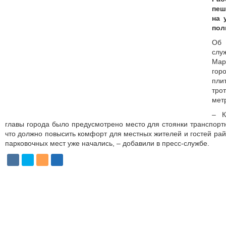
пеш
на 
пол
Об
слу
Мар
гор
пли
тро
мет
– К
главы города было предусмотрено место для стоянки транспорт
что должно повысить комфорт для местных жителей и гостей рай
парковочных мест уже начались, – добавили в пресс-службе.