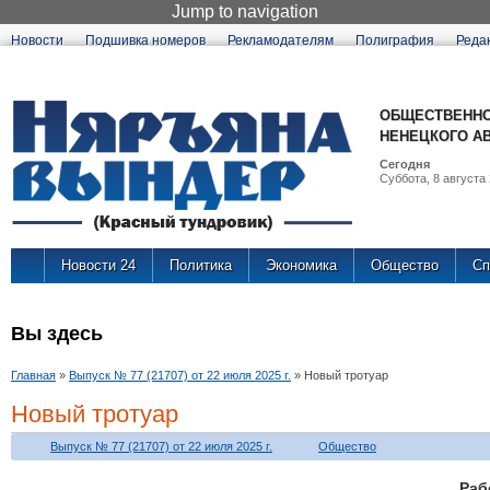
Jump to navigation
Новости
Подшивка номеров
Рекламодателям
Полиграфия
Реда
ОБЩЕСТВЕННО
НЕНЕЦКОГО А
Сегодня
Суббота, 8 августа 
Новости 24
Политика
Экономика
Общество
Сп
Вы здесь
Главная
»
Выпуск № 77 (21707) от 22 июля 2025 г.
»
Новый тротуар
Новый тротуар
Выпуск № 77 (21707) от 22 июля 2025 г.
Общество
Ра