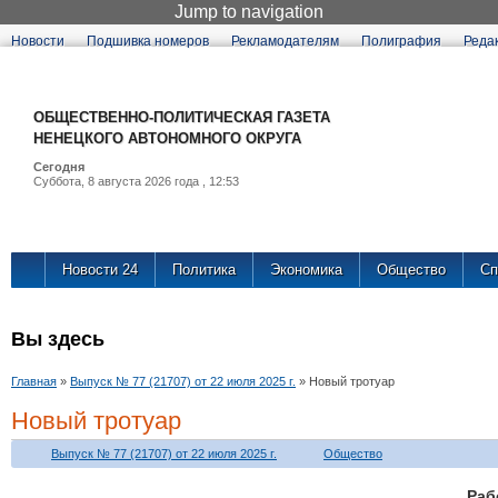
Jump to navigation
Новости
Подшивка номеров
Рекламодателям
Полиграфия
Реда
ОБЩЕСТВЕННО-ПОЛИТИЧЕСКАЯ ГАЗЕТА
НЕНЕЦКОГО АВТОНОМНОГО ОКРУГА
Сегодня
Суббота, 8 августа 2026 года , 12:53
Новости 24
Политика
Экономика
Общество
Сп
Вы здесь
Главная
»
Выпуск № 77 (21707) от 22 июля 2025 г.
»
Новый тротуар
Новый тротуар
Выпуск № 77 (21707) от 22 июля 2025 г.
Общество
Ра