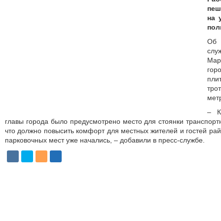
пеш
на 
пол
Об
слу
Мар
гор
пли
тро
мет
– К
главы города было предусмотрено место для стоянки транспорт
что должно повысить комфорт для местных жителей и гостей рай
парковочных мест уже начались, – добавили в пресс-службе.