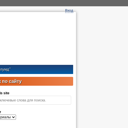
Вход
лумд’’
 по сайту
s site
r