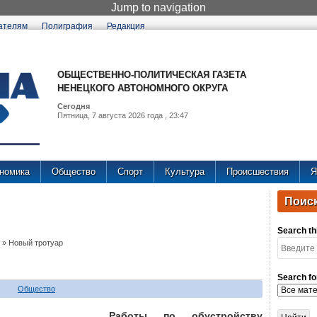
Jump to navigation
ателям
Полиграфия
Редакция
ОБЩЕСТВЕННО-ПОЛИТИЧЕСКАЯ ГАЗЕТА
НЕНЕЦКОГО АВТОНОМНОГО ОКРУГА
Сегодня
Пятница, 7 августа 2026 года , 23:47
номика
Общество
Спорт
Культура
Происшествия
Я
Поиск
Search thi
»
Новый тротуар
Search fo
Общество
Работы по обустройству