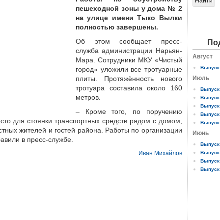
пешеходной зоны у дома № 2
на улице имени Тыко Вылки
полностью завершены.
Об этом сообщает пресс-
По
служба администрации Нарь­ян-
Август
Мара. Сотрудники МКУ «Чистый
Выпуск 
город» уложили все тротуарные
плиты. Протяжённость нового
Июль
тротуара составила около 160
Выпуск 
метров.
Выпуск 
Выпуск 
– Кроме того, по поручению
Выпуск 
сто для стоянки транспортных средств рядом с домом,
Выпуск 
тных жителей и гостей района. Работы по организации
Июнь
авили в пресс-службе.
Выпуск 
Иван Михайлов
Выпуск 
Выпуск 
Выпуск 