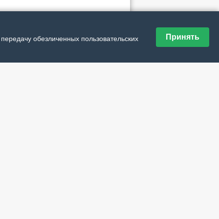
ие материалы рубрики
Принять
держка и новые возможности
и передачу обезличенных пользовательских
сую на асфальте
ое место
адать тайну северного гена
еть однажды – влюбиться навсегда
ядок изменится
рим в «окно»
обязательно помогут
 судьба связала нас с Печорой
трёх 100. С днём рождения, округ любимый!
к или IT-технологии?
о обновят
страхом 58-й
ёртая модельная. Скоро!
еревозчика не зависит
ницы