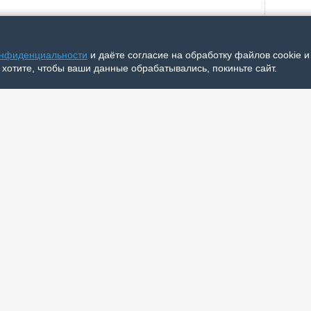
Друг
Под
онфиденциальности
и даёте согласие на обработку файлов cookie 
 хотите, чтобы ваши данные обрабатывались, покиньте сайт.
Я ри
Клёв
Разг
Увид
Пор
Смот
Вам 
Сама
Без 
Юрфа
Скор
Под 
Четв
От п
Стра