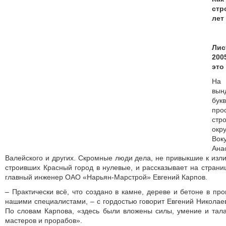
стр
лет
Лис
200
это
На 
вын
бук
про
стр
окр
Во
Ана
Валейского и других. Скромные люди дела, не привыкшие к изл
строивших Красный город в нулевые, и рассказывает на страни
главный инженер ОАО «Нарьян-Марстрой» Евгений Карпов.
– Практически всё, что создано в камне, дереве и бетоне в пр
нашими специалистами, – с гордостью говорит Евгений Николаев
По словам Карпова, «здесь были вложены силы, умение и тала
мастеров и прорабов».