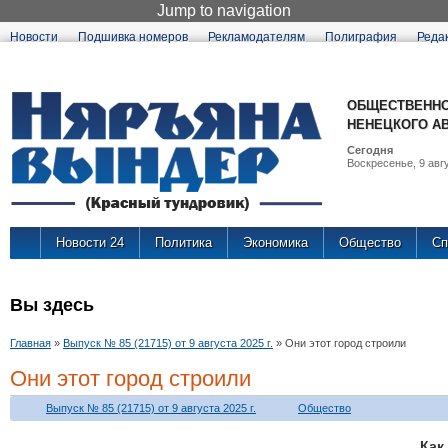
Jump to navigation
Новости
Подшивка номеров
Рекламодателям
Полиграфия
Реда
ОБЩЕСТВЕННО
НЕНЕЦКОГО А
Сегодня
Воскресенье, 9 авгу
Новости 24
Политика
Экономика
Общество
Сп
Вы здесь
Главная
»
Выпуск № 85 (21715) от 9 августа 2025 г.
»
Они этот город строили
Они этот город строили
Выпуск № 85 (21715) от 9 августа 2025 г.
Общество
Ка