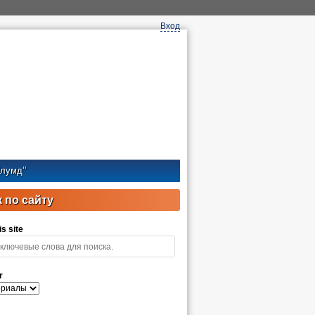
Вход
лумд’’
 по сайту
s site
r