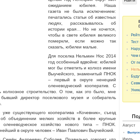
ожиданием юбилея. Наша
газета не была исключением:
печатались статьи об известных
людях, рассказывалось об
истории края… Но не хочется,
чтобы в свете юбилея великого
Рейт
померкли, если можно так
Тест
сказать, юбилеи малые.
Нару
Для поселка Нельмин Нос 2014
Чем 
год особенный вдвойне: юбилей
От п
мог бы отметить и колхоз имени
Нель
Выучейского, знаменитый ПНОК
Буду
– первый в округе ненецкий
Севм
оленеводческий кооператив. С
Уник
ь колхозное строительство. О том, как это было, мне
 бывший директор поселкового музея и собиратель
.
е уже существующего кооператива «Кочевник», съезд
По
 об объединении мелких хозяйств в более крупные
л оленеводческое хозяйство нового типа – ПНОК.
Август
нейший в округе человек – Иван Павлович Выучейский.
Выпуск 
Семён Андреевич Соболев. Правильно говорят, что
Июль