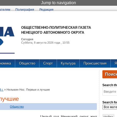
Jump to navigation
ателям
Полиграфия
Редакция
ОБЩЕСТВЕННО-ПОЛИТИЧЕСКАЯ ГАЗЕТА
НЕНЕЦКОГО АВТОНОМНОГО ОКРУГА
Сегодня
Суббота, 8 августа 2026 года , 10:55
номика
Общество
Спорт
Культура
Происшествия
Я
Поиск
Search thi
 г.
»
Нельмин Нос. Первые и лучшие
 лучшие
Search fo
Общество
Целый год Ненецкий округ жил