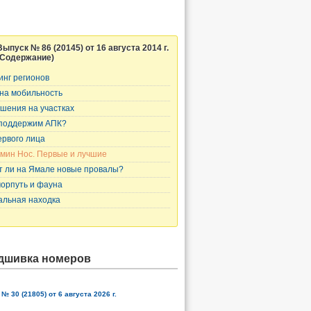
Выпуск № 86 (20145) от 16 августа 2014 г.
(Содержание)
инг регионов
 на мобильность
шения на участках
поддержим АПК?
ервого лица
мин Нос. Первые и лучшие
т ли на Ямале новые провалы?
орпуть и фауна
альная находка
дшивка номеров
№ 30 (21805) от 6 августа 2026 г.