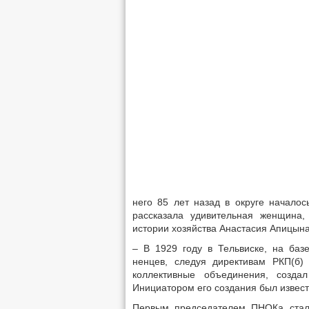
него 85 лет назад в округе началос
рассказала удивительная женщина,
истории хозяйства Анастасия Апицына
– В 1929 году в Тельвиске, на баз
ненцев, следуя директивам РКП(б)
коллективные объединения, созда
Инициатором его создания был извест
Первым председателем ПНОКа стал 