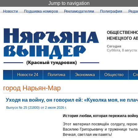
Jump to navigation
Новости
Подшивка номеров
Рекламодателям
Полиграфия
Реда
ОБЩЕСТВЕННО
НЕНЕЦКОГО А
Сегодня
Суббота, 8 августа 
Новости 24
Политика
Экономика
Общество
Сп
город Нарьян-Мар
Уходя на войну, он говорил ей: «Куколка моя, не пла
Выпуск № 25 (21800) от 2 июля 2026 г.
История любви, которая пережила войну
Этот материал посвящён солдату, герою
Василию Григорьевичу и труженице тыл
Вечная, светлая им память!