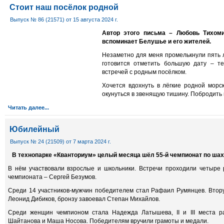
Стоит наш посёлок родной
Выпуск № 86 (21571) от 15 августа 2024 г.
Автор этого письма – Любовь Тихом
вспоминает Белушье и его жителей.
Незаметно для меня промелькнули пять 
готовится отметить большую дату – те
встречей с родным посёлком.
Хочется вдохнуть в лёгкие родной мор
окунуться в звенящую тишину. Побродить
Читать далее...
Юбилейный
Выпуск № 24 (21509) от 7 марта 2024 г.
В технопарке «Кванториум» целый месяца шёл 55-й чемпионат по ша
В нём участвовали взрослые и школьники. Встречи проходили четыре 
чемпионата – Сергей Безумов.
Среди 14 участников-мужчин победителем стал Рафаил Румянцев. Втору
Леонид Дибиков, бронзу завоевал Степан Михайлов.
Среди женщин чемпионом стала Надежда Латышева, II и III места 
Шайтанова и Маша Носова. Победителям вручили грамоты и медали.