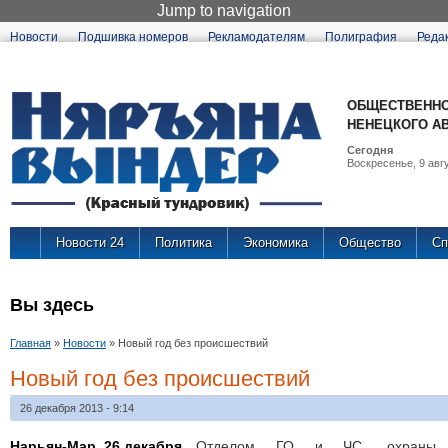
Jump to navigation
Новости
Подшивка номеров
Рекламодателям
Полиграфия
Реда
ОБЩЕСТВЕННО
НЕНЕЦКОГО А
Сегодня
Воскресенье, 9 авгу
Новости 24
Политика
Экономика
Общество
Сп
Вы здесь
Главная
»
Новости
»
Новый год без происшествий
Новый год без происшествий
26 декабря 2013 - 9:14
Нарьян-Мар, 26 декабря.
Отделом ГО и ЧС, охраны об