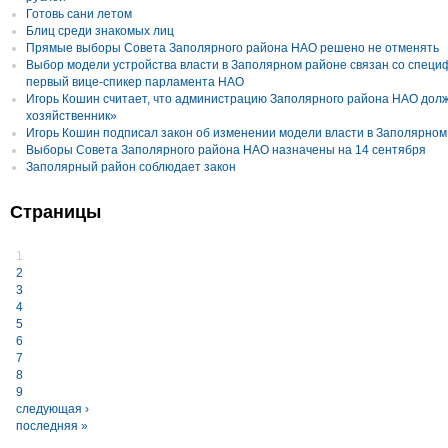
Готовь сани летом
Блиц среди знакомых лиц
Прямые выборы Совета Заполярного района НАО решено не отменять
Выбор модели устройства власти в Заполярном районе связан со специф
первый вице-спикер парламента НАО
Игорь Кошин считает, что администрацию Заполярного района НАО долж
хозяйственник»
Игорь Кошин подписал закон об изменении модели власти в Заполярном
Выборы Совета Заполярного района НАО назначены на 14 сентября
Заполярный район соблюдает закон
Страницы
1
2
3
4
5
6
7
8
9
следующая ›
последняя »