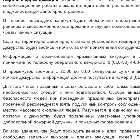
мобилизационной работы и экологии подготовлено распоряжени
в администрации Заполярного района.
В течение новогодних каникул будет обеспечено оперативн
районом и своевременное реагирование в случаях возникновени
чрезвычайных ситуаций.
Если на территории Заполярного района установится температу
дежурство будет вестись и ночью, за счет привлечения сотруднико
Информацию о возникновении чрезвычайных ситуаций в 
принимать по телефону оперативного дежурного: 8 (818-53) 4-88
В промежуток времени с 20.00 до 8.00 следующих суток в 
ночное дежурство, информация должна поступать на номер 8 (818
Для того чтобы праздники в селах оставили о себе только са
необходимо как следует к ним подготовиться. Особое вним
безопасности людей при проведении праздничных мероприят
поселений рекомендуется взять под личный контроль соблюден
местах массового скопления людей. Разумеется, в одиночку ни 
поэтому к дежурству будут привлечены участковые уполн
добровольной пожарной дружины и пожарных формирований.
Во всех зданиях, где будут проходить вечера и елки, проверяе
свободных запасных выходов и планов эвакуации людей. П