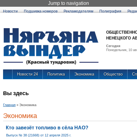
Jump to navigation
Новости
Подшивка номеров
Рекламодателям
Полиграфия
Реда
ОБЩЕСТВЕННО
НЕНЕЦКОГО А
Сегодня
Понедельник, 10 авг
Новости 24
Политика
Экономика
Общество
Сп
Вы здесь
Главная
»
Экономика
Экономика
Кто завезёт топливо в сёла НАО?
Выпуск № 38 (21668) от 12 апреля 2025 г.