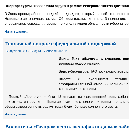
Энергоресурсы в поселения округа в рамках северного завоза достави
В Заполярном районе определён подрядчик, который завезёт топливо в
Ненецкого автономного округа. Об этом рассказала глава Заполярного
оперативном совещании временно исполняющей обязанности губернатор
Читать далее...
Тепличный вопрос с федеральной поддержкой
Выпуск № 38 (21668) от 12 апреля 2025 г.
Ирина Гехт обсудила с руководство
вопросы модернизации.
Врио губернатора НАО познакомилась с р
Вместе с начальником тепличн
агропромышленной компании Галиной Че
тепличные павильоны.
– Первый сбор огурцов был 13 января, на сегодняшний день собра
подготовки материала. – Прим. авт.) уже две с половиной тонны, – расск
сборы существенно вырастут, когда будет больше солнечного света.
Читать далее...
Волонтеры «Газпром нефть шельфа» подарили заб