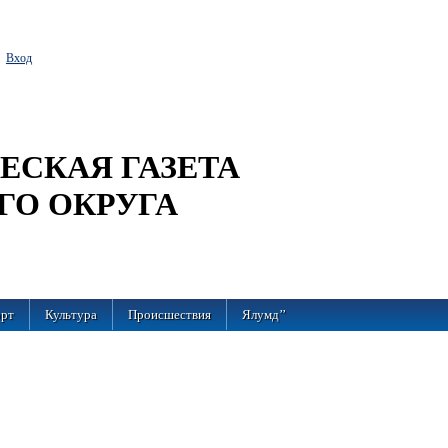
Вход
СКАЯ ГАЗЕТА
ГО ОКРУГА
рт
Культура
Происшествия
Ялумд’’