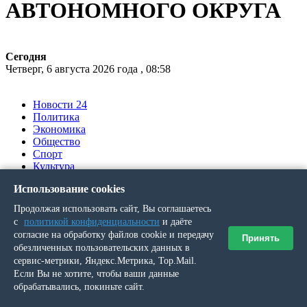
АВТОНОМНОГО ОКРУГА
Сегодня
Четверг, 6 августа 2026 года , 08:58
Новости 24
Политика
Экономика
Общество
Спорт
Культура
Происшествия
Использование cookies
Ялумд’’
Продолжая использовать сайт, Вы соглашаетесь
Вы здесь
с
политикой конфиденциальности
и даёте
согласие на обработку файлов cookie и передачу
Принять
обезличенных пользовательских данных в
Главная
»
Выпуск № 51 (19963) от 16 мая 2013 г.
»
Одежда предков – послание веков
сервис-метрики, Яндекс.Метрика, Top.Mail.
Если Вы не хотите, чтобы ваши данные
обрабатывались, покиньте сайт.
Одежда предков – послание