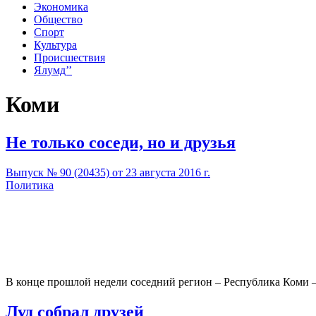
Экономика
Общество
Спорт
Культура
Происшествия
Ялумд’’
Коми
Не только соседи, но и друзья
Выпуск № 90 (20435) от 23 августа 2016 г.
Политика
В конце прошлой недели соседний регион – Республика Коми 
Луд собрал друзей