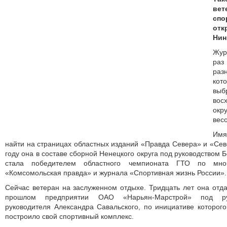
вет
спо
от
Нин
Жур
раз
раз
ко
выб
во
ок
вес
Имя
найти на страницах областных изданий «Правда Севера» и «Се
году она в составе сборной Ненецкого округа под руководством
стала победителем областного чемпионата ГТО по мно
«Комсомольская правда» и журнала «Спортивная жизнь России».
Сейчас ветеран на заслуженном отдыхе. Тридцать лет она отд
прошлом предприятии ОАО «Нарьян-Марстрой» под рук
руководителя Александра Савальского, по инициативе которог
построило свой спортивный комплекс.