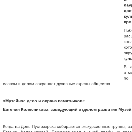
лау
до
ку
про
Поб
ра
кол
кот
ок
куль
В к
отм
по 
словом и делом сохраняет духовные скрепы общества.
«Музейное дело и охрана памятников»
Евгения Колесникова, заведующий отделом развития Музе
Когда на День Пустозерска собираются экскурсионные группы, за