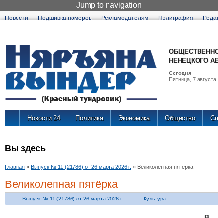
Jump to navigation
Новости
Подшивка номеров
Рекламодателям
Полиграфия
Реда
ОБЩЕСТВЕННО
НЕНЕЦКОГО А
Сегодня
Пятница, 7 августа 
Новости 24
Политика
Экономика
Общество
Сп
Вы здесь
Главная
»
Выпуск № 11 (21786) от 26 марта 2026 г.
»
Великолепная пятёрка
Великолепная пятёрка
Выпуск № 11 (21786) от 26 марта 2026 г.
Культура
В 