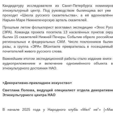
Кандидатуру исследователя из Санкт-Петербурга номинир
этнокультурный центр. Под руководством былинщика вот уже
проходит «Школа русского сказительства», а её вдохновлён
Нарьян-Маре Нижнепечорскую артель сказителей.
Прошлым летом фольклорист возглавил экспедицию «Эпос Русс
(ЭРА). Команда проекта посетила 13 населённых пунктов окр
былин 15 сказителей Нижней Печоры. Событие обрело российский
региональных и федеральных СМИ. Число поклонников былин
разы, а группа «ЭРА» ВКонтакте превратилась в посещаемый
почитателей живого русского слова.
Важнейшим итогом экспедиционной работы стало издание книг
аудиоприложением и включение одноимённого объекта в
этнокультурного достояния НАО.
«Декоративно-прикладное искусство»
Светлана Попова, ведущий специалист отдела декоративн
Этнокультурного центра НАО
В начале 2025 года у Народного клуба «Мел” не”» («Мас