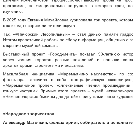
Евгении Колесниковой. Профессионал высшей пробы не про
программе, но эмоционально погружает в историю края, п
изучению.
В 2025 году Евгения Михайловна курировала три проекта, которы
откликом, восприняли жители округа.
Так, «#Печорский Лесопильный» – стал данью памяти градо
Итогом кропотливой работы по сбору информации, общению с в
открытие музейной комнаты.
Выставочный проект «Город-мечта» показал 90-летнюю исто
через чаяния горожан разных поколений и попытки вопл
архитекторами, строителями и властями.
Масштабная инициатива «Маремьянино наследство» по сох
фольклора включила в себя этнографическую экспедицию,
«Маремьяниной тропе», коллективные чтения произведений 
конкурс частушек. Зримые итоги проекта – музей нижнепечорск
«Нижнепечорские былины для детей» с рисунками юных художни
«Народное творчество»
Александр Маточкин, фольклорист, собиратель и исполнит