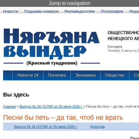
Jump to navigation
Новости
Подшивка номеров
Рекламодателям
Полиграфия
Реда
ОБЩЕСТВЕННО
НЕНЕЦКОГО А
Сегодня
Четверг, 6 августа 2
Новости 24
Политика
Экономика
Общество
Сп
Вы здесь
Главная
»
Выпуск № 24 (21799) от 25 июня 2026 г.
»
Песни бы петь – да так, чтоб не 
Песни бы петь – да так, чтоб не врать
Выпуск № 24 (21799) от 25 июня 2026 г.
Культура
Гр