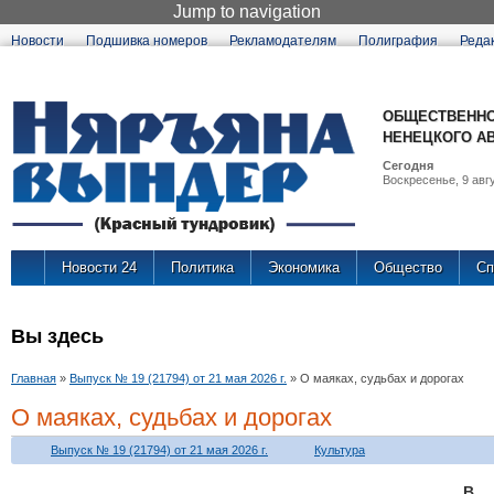
Jump to navigation
Новости
Подшивка номеров
Рекламодателям
Полиграфия
Реда
ОБЩЕСТВЕННО
НЕНЕЦКОГО А
Сегодня
Воскресенье, 9 авгу
Новости 24
Политика
Экономика
Общество
Сп
Вы здесь
Главная
»
Выпуск № 19 (21794) от 21 мая 2026 г.
»
О маяках, судьбах и дорогах
О маяках, судьбах и дорогах
Выпуск № 19 (21794) от 21 мая 2026 г.
Культура
В 