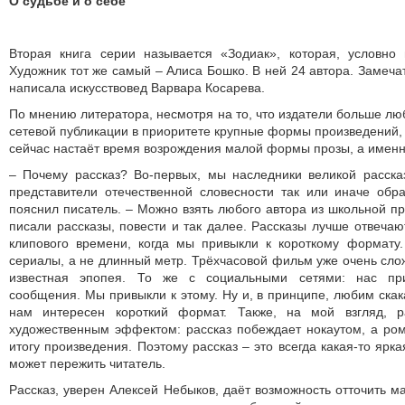
О судьбе и о себе
Вторая книга серии называется «Зодиак», которая, условно 
Художник тот же самый – Алиса Бошко. В ней 24 автора. Замеча
написала искусствовед Варвара Косарева.
По мнению литератора, несмотря на то, что издатели больше лю
сетевой публикации в приоритете крупные формы произведений, 
сейчас настаёт время возрождения малой формы прозы, а именн
– Почему рассказ? Во-первых, мы наследники великой расска
представители отечественной словесности так или иначе об
пояснил писатель. – Можно взять любого автора из школьной п
писали рассказы, повести и так далее. Рассказы лучше отвеча
клипового времени, когда мы привыкли к короткому формат
сериалы, а не длинный метр. Трёхчасовой фильм уже очень слож
известная эпопея. То же с социальными сетями: нас при
сообщения. Мы привыкли к этому. Ну и, в принципе, любим скак
нам интересен короткий формат. Также, на мой взгляд, 
художественным эффектом: рассказ побеждает нокаутом, а ро
итогу произведения. Поэтому рассказ – это всегда какая-то ярк
может пережить читатель.
Рассказ, уверен Алексей Небыков, даёт возможность отточить м