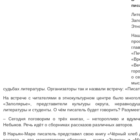
пис
Лит
Зап
Этн
На
про
гла
«Пе
«Вр
«Ве
гор
о се
мы
судьбах литературы. Организаторы так и назвали встречу: «Писа
На встрече с читателями в этнокультурном центре было много
«Заполярье», представители культуры округа, неравноду
литературы и студенты. О чём писатель будет говорить? Разумеет
– Сегодня поговорим о трёх книгах, – неторопливо и вдумч
Небыков. Речь идёт о сборниках рассказов различных авторов.
В Нарьян-Маре писатель представил свою книгу «Чёрный хлеб д
рассказ, и два межавторских сборника – книги «Зодиак» и «