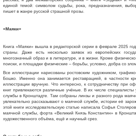
единой темой: символом судьбы, рока, предназначения, выб
пишет в жанре русской страшной прозы.
«Маяки»
Книга «Маяки» вышла в редакторской серии в феврале 2025 года
страны. Даже есть несколько заявок из европейских госуд
многозначный образ и в литературе, и в жизни. Кроме физическо
поиски, и площадки физические – борьбы, условно, добра со зло
Все иллюстрации нарисованы ростовским художником, графико
Бошко. Именно она занимается реставрацией, в частности кр
иллюстрации вручную. Что интересно, к сотрудничеству при 
книг привлекаются различные учёные. В их числе специалисты
службы в Кронштадте. Там собраны линзы и разного рода маячн
увлекательно рассказывают о маячной службе, истории её зарож
этой книги исследовательскую статью написала Софья Столяров
маячной службы, форта «Великий Князь Константин» в Кронштад
художественного объёма, ещё и научный срез.