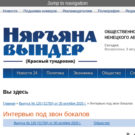
Jump to navigation
Новости
Подшивка номеров
Рекламодателям
Полиграфия
Реда
ОБЩЕСТВЕННО
НЕНЕЦКОГО А
Сегодня
Воскресенье, 9 авгу
Новости 24
Политика
Экономика
Общество
Сп
Вы здесь
Главная
»
Выпуск № 120 (21750) от 30 октября 2025 г.
»
Интервью под звон бокалов
Интервью под звон бокалов
Выпуск № 120 (21750) от 30 октября 2025 г.
Общество
В 