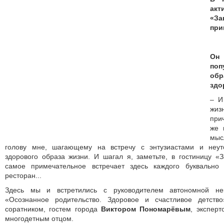
акт
«З
при
О
по
обр
здо
– И
жиз
при
же 
мы
голову мне, шагающему на встречу с энтузиастами и неу
здорового образа жизни. И шагал я, заметьте, в гостиницу «
самое примечательное встречает здесь каждого буквально
ресторан...
Здесь мы и встретились с руководителем автономной нек
«Осознанное родительство. Здоровое и счастливое детст
соратником, гостем города
Виктором Пономарёвым
, эксперт
многодетным отцом.